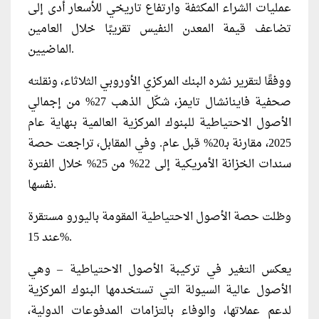
عمليات الشراء المكثفة وارتفاع تاريخي للأسعار أدى إلى
تضاعف قيمة المعدن النفيس تقريبًا خلال العامين
الماضيين.
ووفقًا لتقرير نشره البنك المركزي الأوروبي الثلاثاء، ونقلته
صحفية فاينانشال تايمز، شكّل الذهب 27% من إجمالي
الأصول الاحتياطية للبنوك المركزية العالمية بنهاية عام
2025، مقارنة بـ20% قبل عام. وفي المقابل، تراجعت حصة
سندات الخزانة الأمريكية إلى 22% من 25% خلال الفترة
نفسها.
وظلت حصة الأصول الاحتياطية المقومة باليورو مستقرة
عند 15%.
يعكس التغير في تركيبة الأصول الاحتياطية – وهي
الأصول عالية السيولة التي تستخدمها البنوك المركزية
لدعم عملاتها، والوفاء بالتزامات المدفوعات الدولية،