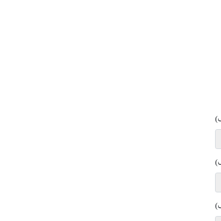
)
)
)