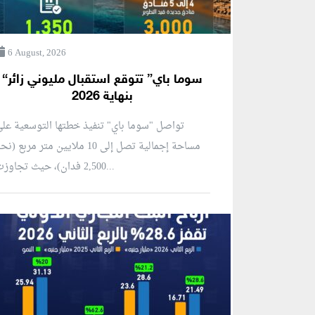
6 August, 2026
“سوما باي” تتوقع استقبال مليوني زائر
بنهاية 2026
تواصل "سوما باي" تنفيذ خطتها التوسعية عل
مساحة إجمالية تصل إلى 10 ملايين متر مربع (ن
2,500 فدان)، حيث تجاوزت...