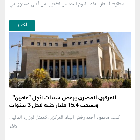
استقرت أسعار النفط اليوم الخميس لتقترب من أعلى مستوى في...
أخبار
المركزي المصري يرفض سندات لأجل “عامين”..
ويسحب 15.4 مليار جنيه لأجل 3 سنوات
كتب: محمود أحمد رفض البنك المركزي، كممثل لوزارة المالية،
كافة...