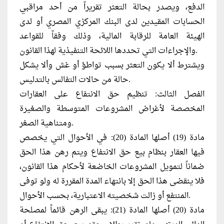
الدفع، ويصدر بحالة التعثر تقريراً من أحد مراقبي
الحسابات المقيدين لدى البنك المركزي المصري أو لدى
الهيئة العامة للرقابة المالية، وذلك وفقاً للقواعد
والإجراءات التي تحددها اللائحة التنفيذية لهذا القانون.
ويشترط ألا يكون التعثر بسبب تواطؤ أو غش وألا يشكل
حالة من حالات التفالس بالتدليس.
الفصل الثالث: تنظيم حق الانتفاع على العقارات
المخصصة لأغراض المشروعات المتوسطة والصغيرة
ومتناهية الصغر.
مادة (19) أصلها المادة (20): في الأحوال التي يخصص
فيها العقار بنظام بيع حق الانتفاع ويتم رهن هذا الحق
ضماناً لتمويل المشروعات الخاضعة لأحكام هذا القانون،
فلا ينقضى هذا الحق إلا بانتهاء المدة المقررة له ولو توفى
المنتفع أو زالت شخصيته الاعتبارية، بحسب الأحوال.
مادة (20) أصلها المادة (21): يبقى الرهن قائماً لمصلحة