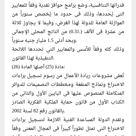
قدراتها التنافسية، وضع برامج حوافز نقدية وفقاً للمعايير
التى يُحددها، وذلك فى حدود ما يُخصص سنوياً من
الموازنة العامة للدولة لهذا الغرض، وفيما لا يجاوز ثلاثة
من عشرة فى الألف (؉0.3) من الناتج المحلى الإجمالى
وبحد أدنى 1.5 مليار جنيه سنوياً.
وذلك كله وفقاً للأسس والمعايير التي تحددها اللائحة
التنفيذية لهذا القانون.
مادة (25) أصلها المادة (26):
تُعفى مشروعات ريادة الأعمال من رسوم تسجيل براءات
الاختراع ونماذج المنفعة ومخططات التصميمات للدوائر
المتكاملة المنصوص عليها فى البابين الأول والثانى من
الكتاب الأول من قانون حماية الملكية الفكرية الصادر
بالقانون رقم 82 لسنة 2002.
وتقدم الدولة المساعدة الفنية اللازمة لتسجيل براءات
الاختراع التى تمثل تطوراً كبيراً فى المجال المعنى وفقاً