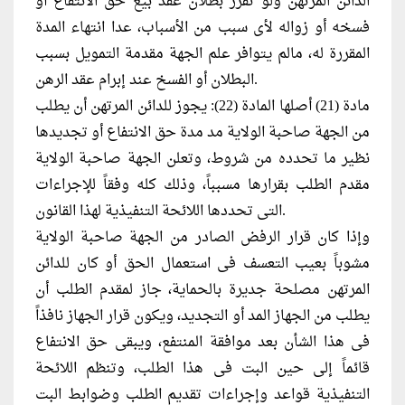
الدائن المرتهن ولو تقرر بطلان عقد بيع حق الانتفاع أو
فسخه أو زواله لأى سبب من الأسباب، عدا انتهاء المدة
المقررة له، مالم يتوافر علم الجهة مقدمة التمويل بسبب
البطلان أو الفسخ عند إبرام عقد الرهن.
مادة (21) أصلها المادة (22): يجوز للدائن المرتهن أن يطلب
من الجهة صاحبة الولاية مد مدة حق الانتفاع أو تجديدها
نظير ما تحدده من شروط، وتعلن الجهة صاحبة الولاية
مقدم الطلب بقرارها مسبباً، وذلك كله وفقاً للإجراءات
التى تحددها اللائحة التنفيذية لهذا القانون.
وإذا كان قرار الرفض الصادر من الجهة صاحبة الولاية
مشوباً بعيب التعسف فى استعمال الحق أو كان للدائن
المرتهن مصلحة جديرة بالحماية، جاز لمقدم الطلب أن
يطلب من الجهاز المد أو التجديد، ويكون قرار الجهاز نافذاً
فى هذا الشأن بعد موافقة المنتفع، ويبقى حق الانتفاع
قائماً إلى حين البت فى هذا الطلب، وتنظم اللائحة
التنفيذية قواعد وإجراءات تقديم الطلب وضوابط البت