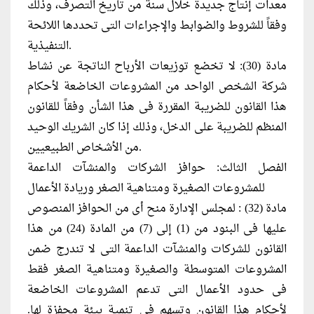
معدات إنتاج جديدة خلال سنة من تاريخ التصرف، وذلك
وفقاً للشروط والضوابط والإجراءات التى تحددها اللائحة
التنفيذية.
مادة (30): لا تخضع توزيعات الأرباح الناتجة عن نشاط
شركة الشخص الواحد من المشروعات الخاضعة لأحكام
هذا القانون للضريبة المقررة فى هذا الشأن وفقاً للقانون
المنظم للضريبة على الدخل، وذلك إذا كان الشريك الوحيد
من الأشخاص الطبيعيين.
الفصل الثالث: حوافز الشركات والمنشآت الداعمة
للمشروعات الصغيرة ومتناهية الصغر وريادة الأعمال
مادة (32) : لمجلس الإدارة منح أى من الحوافز المنصوص
عليها فى البنود من (1) إلى (7) من المادة (24) من هذا
القانون للشركات والمنشآت الداعمة التى لا تندرج ضمن
المشروعات المتوسطة والصغيرة ومتناهية الصغر فقط
فى حدود الأعمال التى تدعم المشروعات الخاضعة
لأحكام هذا القانون وتسهم فى تنمية بيئة محفزة لها.