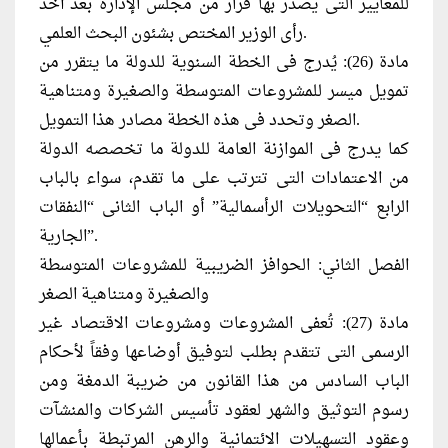
للمعايير التى يصدر بها قرار من مجلس الإدارة بعد أخذ
رأى الوزير المختص بشئون البحث العلمي.
مادة (26): يُدرج فى الخطة السنوية للدولة ما يتقرر من
تمويل ميسر للمشروعات المتوسطة والصغيرة ومتناهية
الصغر وتحدد فى هذه الخطة مصادر هذا التمويل.
كما يدرج فى الموازنة العامة للدولة ما تخصصه الدولة
من الاعتمادات التى تترتب على ما تقدم، سواء بالباب
الرابع “التحويلات الرأسمالية” أو الباب الثانى “النفقات
الجارية”.
الفصل الثاني: الحوافز الضريبية للمشروعات المتوسطة
والصغيرة ومتناهية الصغر
مادة (27): تُعفى المشروعات ومشروعات الاقتصاد غير
الرسمى التى تتقدم بطلب لتوفيق أوضاعها وفقاً لأحكام
الباب السادس من هذا القانون من ضريبة الدمغة ومن
رسوم التوثيق والشهر لعقود تأسيس الشركات والمنشآت
وعقود التسهيلات الائتمانية والرهن المرتبطة بأعمالها