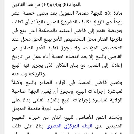
المواد (8) و(9) و(10) من هذا القانون.
مادة (8): للجهة مقدمة التمويل بعد مضى خمسة عشر
يوماً من تاريخ تكليف المشروع المدين بالوفاء أن تطلب
بعريضة تقدم إلى قاضى التنفيذ بالمحكمة التى يقع فى
دائرتها العقار محل التخصيص الأمر ببيع الحق محل عقد
التخصيص المؤقت، ولا يجوز تنفيذ الأمر الصادر من
القاضى بالبيع إلا بعد انقضاء خمسة أيام عمل من تاريخ
إعلانه إلى المدين مع بيان المكان الذى يجرى فيه البيع
وتاريخه وساعته.
ويُعين قاضى التنفيذ فى قراره الصادر بالبيع وكيلاً
لمباشرة إجراءات البيع، ويجوز أن يُعين الجهة صاحبة
الولاية لمباشرة إجراءات البيع بالمزاد العلنى بناءً على
طلب الجهة مقدمة التمويل.
ويُحدد الثمن الأساسى للبيع اثنان من خبراء التقييم
المقيدين لدى
البنك المركزى المصرى
بناءً على طلب