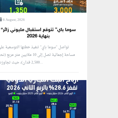
6 August, 2026
“سوما باي” تتوقع استقبال مليوني زائر
بنهاية 2026
تواصل "سوما باي" تنفيذ خطتها التوسعية عل
مساحة إجمالية تصل إلى 10 ملايين متر مربع (ن
2,500 فدان)، حيث تجاوزت...