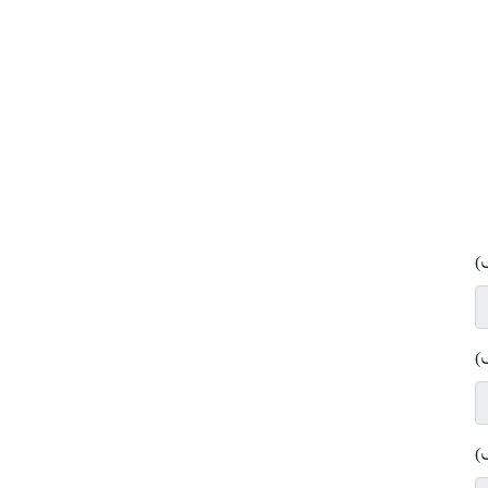
)
)
)