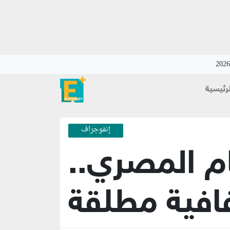
لرئيسية
إنفوجراف
م المصري..
فية مطلقة