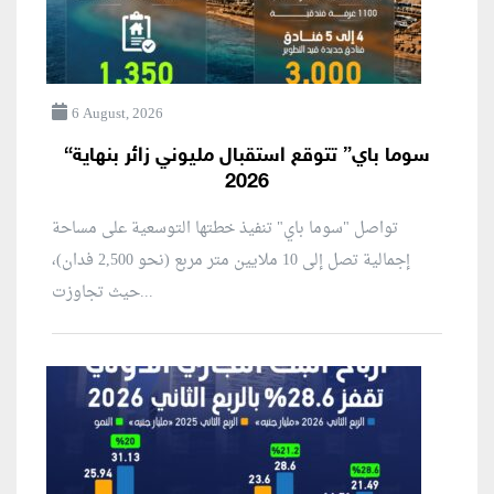
6 August, 2026
“سوما باي” تتوقع استقبال مليوني زائر بنهاية
2026
تواصل "سوما باي" تنفيذ خطتها التوسعية على مساحة
إجمالية تصل إلى 10 ملايين متر مربع (نحو 2,500 فدان)،
حيث تجاوزت...