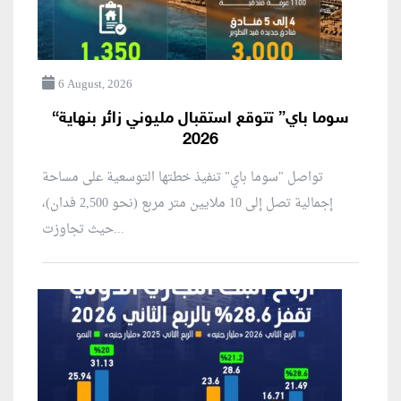
6 August, 2026
“سوما باي” تتوقع استقبال مليوني زائر بنهاية
2026
تواصل "سوما باي" تنفيذ خطتها التوسعية على مساحة
إجمالية تصل إلى 10 ملايين متر مربع (نحو 2,500 فدان)،
حيث تجاوزت...