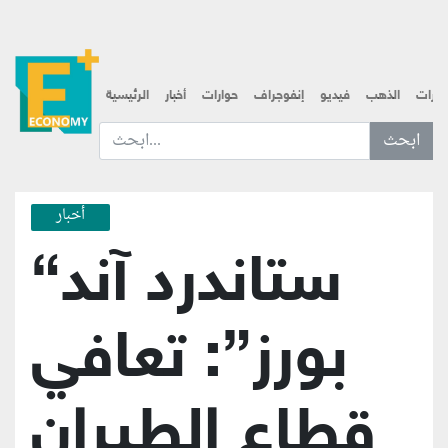
قارات
الذهب
فيديو
إنفوجراف
حوارات
أخبار
الرئيسية
ابحث عن... :
أخبار
“ستاندرد آند
بورز”: تعافي
قطاع الطيران