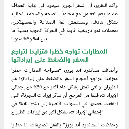
وأكد التقرير، أن السفر الجوي سيعود في نهاية المطاف
عندما يتم التعامل مع مخاوف الصحة والسلامة الحالية
بشكل هادف، وستنتعش ثقة الصناعة والمستهلكين،
بمعدلات نمو تاريخية ثابتة في الحركة الجوية بنسبة ما
بين 4% و5% سنويا.
المطارات تواجه خطرا متزايدا لتراجع
السفر والضغط على إيراداتها
وأضافت ستاندرد آند بورز، “ستواجه المطارات خطرا
متزايدا لتراجع أحجام السفر والضغط على إيراداتها من
الطيران، والتي تمثل بشكل عام أكثر من 50% من إجمالي
الإيرادات، فيما من المرجح أن تتأثر إيرادات التجزئة، التي
ارتفعت حصتها في السنوات الأخيرة إلى 45% -50% في
إجمالي الإيرادات، بشكل أكبر من إيرادات الطيران”.
وخفضت “ستاندرد آند بورز” بالفعل تصنيفات 11 مطارا