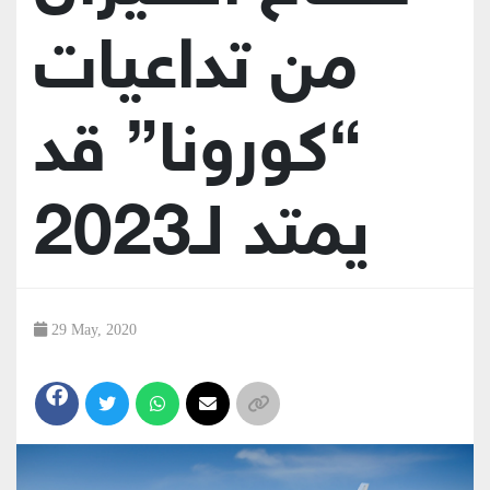
من تداعيات
“كورونا” قد
يمتد لـ2023
29 May, 2020