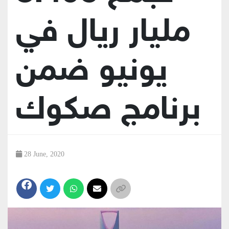
مليار ريال في
يونيو ضمن
برنامج صكوك
28 June, 2020