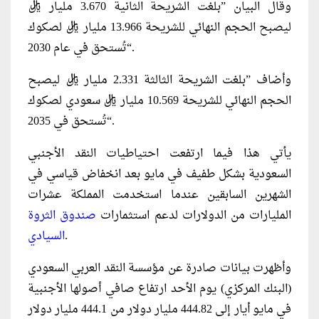
وقال البيان ”بلغت الشريحة الثانية 3.670 مليار ريال
ليصبح الحجم النهائي للشريحة 13.966 مليار ريال لصكوك
تُستحق في عام 2030“.
وأضاف ”بلغت الشريحة الثالثة 2.331 مليار ريال ليصبح
الحجم النهائي للشريحة 10.569 مليار ريال سعودي لصكوك
تُستحق في 2035“.
يأتي هذا فيما ارتفعت احتياطيات النقد الأجنبي
السعودية بشكل طفيف في مايو بعد انخفاض قياسي في
الشهرين السابقين عندما استخدمت المملكة عشرات
المليارات من الدولارات لدعم استثمارات
صندوق الثروة
.
السيادي
وأظهرت بيانات صادرة عن مؤسسة النقد العربي السعودي
(البنك المركزي) يوم الأحد ارتفاع صافي أصولها الأجنبية
في مايو أيار إلى 444.82 مليار دولار من 444.1 مليار دولار