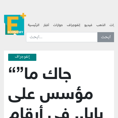
قارات
الذهب
فيديو
إنفوجراف
حوارات
أخبار
الرئيسية
ابحث عن... :
إنفوجراف
“جاك ما”
مؤسس على
بابا.. في أرقام