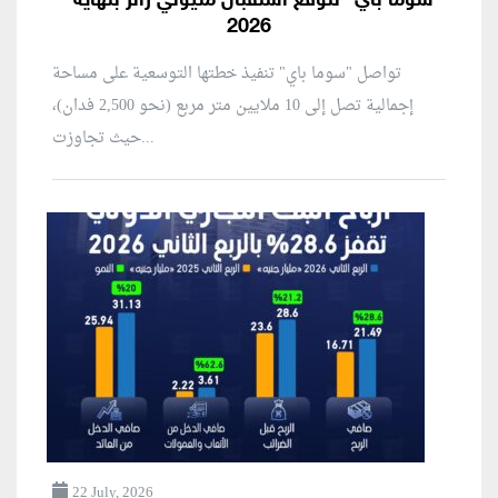
“سوما باي” تتوقع استقبال مليوني زائر بنهاية
2026
تواصل "سوما باي" تنفيذ خطتها التوسعية على مساحة
إجمالية تصل إلى 10 ملايين متر مربع (نحو 2,500 فدان)،
حيث تجاوزت...
22 July, 2026