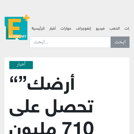
قارات
الذهب
فيديو
إنفوجراف
حوارات
أخبار
الرئيسية
ابحث عن... :
أخبار
“أرضك”
تحصل على
710 مليون