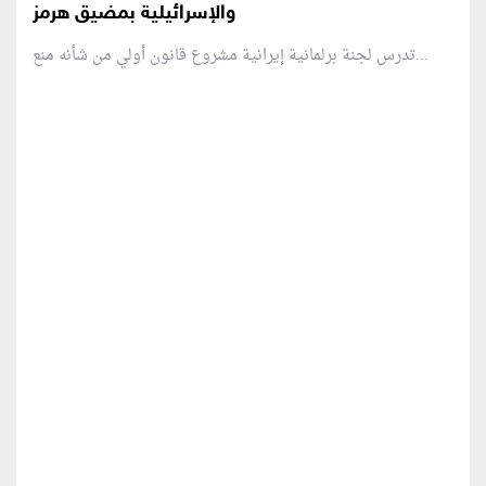
والإسرائيلية بمضيق هرمز
تدرس لجنة برلمانية إيرانية مشروع قانون ⁠أولي من شأنه منع...
منطقة إعلانية