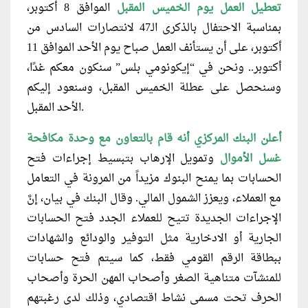
تعطيل العمل يوم الخميس المقبل
الموافق 8 أكتوبر،
بمناسبة الاحتفال بالذكرى الـ47 لانتصارات السادس من
أكتوبر، على أن يستأنف العمل صباح يوم الأحد الموافق 11
أكتوبر.. ونحن في “إيكونومي بلس” سنكون معكم غدًا،
وسنحصل على عطلة الخميس المقبل، وسنعود إليكم
الأحد المقبل.
أعلن البنك المركزي أنه قام بالتعاون مع وحدة مكافحة
غسل الأموال
وتمويل الإرهاب بتبسيط إجراءات فتح
الحسابات بما يمنح البنوك مزيداً من المرونة في التعامل
مع العملاء، ويعزز الشمول المالي.
وقال البنك في بيان، إنَّ
الإجراءات الجديدة تتيح للعملاء الجدد فتح الحسابات
الجارية أو الادخارية مثل التوفير والودائع والشهادات
ببطاقة الرقم القومي فقط، كما سيتم فتح حسابات
للمنشآت متناهية الصغر وأصحاب المهن الحرة وأصحاب
الحرف تحت مسمى نشاط اقتصادي، وذلك لدى رغبتهم