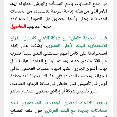
في فتح الحسابات باسم المنشآت والورش المملوكة لهم،
الأمر الذى من شأنه إتاحة الفرصة للاستفادة من الخدمات
المصرفية، وعلى رأسها الحصول على التمويل اللازم لنمو
حجم أعمالهم
..
التفاصيل
قالت صحيفة “المال” إن شركة الأهلي كابيتال، الذراع
الاستثمارية للبنك الأهلي
المصري
، أوشكت على إنهاء
استحواذها على كامل أسهم مستشفى الندى بقيمة تقترب
من 300 مليون جنيه، وسيتم توقيع العقود النهائية قبل
نهاية أكتوبر الجاري، عقب انتهاء عمليات الفحص النافي
للجهالة. وبحسب المصادر فإن هذا الاستحواذ يُعد خطوة
أولى في تأسيس كيان قابض في نشاط الرعاية الصحية،
عبر تأسيس شركة أو إطلاق صندوق استثمار مباشر.
يستعد الاتحاد المصري لجمعيات المستثمرين لبدء
محادثات جديدة مع البنك المركزي
حول ملف المصانع