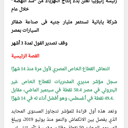
رئيسة إثيوبيا تعلن بدء إنتاج الكهرباء من “سد النهضة”
خلال عام
شركة يابانية تستثمر مليار جنيه فى صناعة ضفائر
السيارات بمصر
وقف تصدير الفول لمدة 3 أشهر
القصة الرئيسية
انتعاش القطاع الخاص المصري لأول مرة منذ 14 شهرًا
سجل مؤشر مديري المشتريات للقطاع الخاص غير
البترولي في مصر 50.4 نقطة في سبتمبر الماضي، مقابل
.
49.4 نقطة في أغسطس، وهو أفضل أداء له في 14 شهرًا
وتعد هذه أول قراءة للمؤشر تتجاوز المستوى المحايد
الذي يفصل بين الانكماش والنمو منذ يوليو 2019، ويبلغ
المستوى المحايد 50 نقطة.
وقالت مؤسسة “آي إتش إس