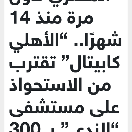
مرة منذ 14
شهرًا.. “الأهلي
كابيتال” تقترب
من الاستحواذ
على مستشفى
“الندى” بـ 300