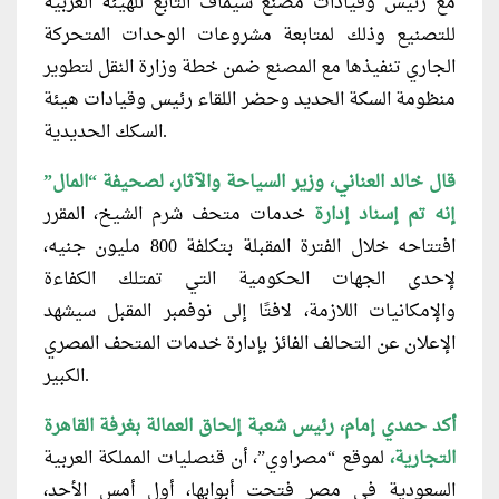
مع رئيس وقيادات مصنع سيماف التابع للهيئة العربية
للتصنيع وذلك لمتابعة مشروعات الوحدات المتحركة
الجاري تنفيذها مع المصنع ضمن خطة وزارة النقل لتطوير
منظومة السكة الحديد وحضر اللقاء رئيس وقيادات هيئة
.
السكك الحديدية
قال خالد العناني، وزير السياحة والآثار، لصحيفة “المال”
إنه تم إسناد إدارة
خدمات متحف شرم الشيخ، المقرر
افتتاحه خلال الفترة المقبلة بتكلفة 800 مليون جنيه،
لإحدى الجهات الحكومية التي تمتلك الكفاءة
والإمكانيات اللازمة، لافتًا إلى نوفمبر المقبل سيشهد
الإعلان عن التحالف الفائز بإدارة خدمات المتحف المصري
الكبير.
أكد حمدي إمام، رئيس شعبة إلحاق العمالة بغرفة القاهرة
التجارية،
لموقع “مصراوي”، أن قنصليات المملكة العربية
السعودية في مصر فتحت أبوابها، أول أمس الأحد،