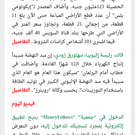
الحصيلة 123مليون جنيه.
وأضاف المصدر لـ”إيكونومي
بلس” أن عدد قطع الأراضي المباعة حتى الآن بلغ 11
قطعة، من إجمالي 21 قطعة، وتجاوز سعر المتر في
الأراضي التي طرحها بنك قناة السويس 40 ألف جنيه،
فيما اشترى 103 أشخاص كراسات الشروط
..
التفاصيل
قالت رئيسة إثيوبيا، سهلورق زودي
، إن سد النهضة سيبدأ
إنتاج الكهرباء خلال الـ12 شهرًا القادمة.
وأضافت في
خطاب أمام البرلمان: “سيكون هذا العام هو العام الذي
سيبدأ فيه سد النهضة الإثيوبي الكبير في توليد الطاقة
باستخدام التوربينات”. بحسب وكالة “رويترز”..
التفاصيل
فيديو اليوم
يتيح تطبيق “MoneyFellows” الدخول في “جمعية”
إلكترونية بمجرد تسجيلك للدخول إليه،
دون التعرض
لمشاكل مثيلتها التقليدية. تستطيع من خلال التطبيق