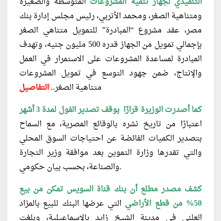
التنفيذي لجهاز تنمية المشروعات
المتوسطة والصغيرة
ومتناهية الصغر، ومحمد الأتربي، رئيس مجلس إدارة بنك
مصر، عقد مشروع “المبادرة” للتمويل متناهي الصغر
بإجمالي تمويل من الجهاز قدره 500 مليون جنيه، وتهدف
المبادرة لمساعدة المشروعات على الاستمرار في العمل
والإنتاج، ضمن جهود التوسع في تمويل المشروعات
متناهية الصغر..
التفاصيل
كما أصدرت الوزيرة قرارًا بوقف تصدير الفول لمدة 3
أشهر
اعتبارًا من تاريخ نشره بالوقائع المصرية، مع السماح
بتصدير الكميات الفائضة عن احتياجات السوق المحلي
والتي تقدرها وزارة التموين بعد موافقة وزير التجارة
والصناعة، بحسب بيان حكومي.
كشف مصدر مطلع أن بنك قناة السويس تمكن من بيع
50% من قطع الأراضي
التي عرضها البنك للبيع بالمزاد
العلني في مدينة الشيخ زايد بالإسماعيلية، وبلغت