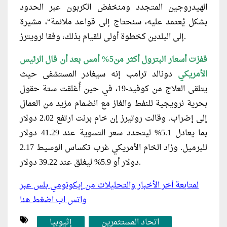
الهيدروجين المتجدد ومنخفض الكربون عبر الحدود
بشكل يُعتمد عليه، سنحتاج إلى قواعد ملائمة“، مشيرة
إلى البلدين كخطوة أولى للقيام بذلك، وفقا لرويترز.
قفزت أسعار البترول أكثر من5% أمس بعد أن قال الرئيس
الأمريكي
دونالد ترامب إنه سيغادر المستشفى حيث
يتلقى العلاج من كوفيد-19، في حين أُغلقت ستة حقول
بحرية نرويجية للنفط والغاز مع انضمام مزيد من العمال
إلى إضراب. وقالت روتيرز إن خام برنت ارتفع 2.02 دولار
بما يعادل 5.1% ليتحدد سعر التسوية عند 41.29 دولار
للبرميل. وزاد الخام الأمريكي غرب تكساس الوسيط 2.17
دولار أو 5.9% ليغلق عند 39.22 دولار.
لمتابعة أخر الأخبار والتحليلات من إيكونومي بلس عبر
واتس اب اضغط هنا
اتحاد المستثمرين
إثيوبيا