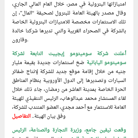
امتيازاتها البترولية في مصر، خلال العام المالي الجاري،
وقال مصدر بالهيئة العامة للبترول لصحيفة “المال”، إن
تلك الاستثمارات مخصصة للامتيازات البترولية الخاصة
بالشركة في الصحراء الغربية والتي تديرها شركتا خالدة
وقارون.
أعلنت شركة سوميتومو إيجيبت التابعة لشركة
سوميتومو اليابانية
ضخ استثمارات جديدة بقيمة مليار
جنيه من خلال إقامة موقع جديد للشركة لإنتاج ضفائر
السيارات وتصديرها إلى الدول الأوروبية بنظام المناطق
الحرة الخاصة بمدينة العاشر من رمضان، جاء ذلك خلال
لقاء المستشار محمد عبدالوهاب، الرئيس التنفيذي للهيئة
العامة للاستثمار مع أحمد مجدي، العضو المنتدب للشركة،
وفق بيان الهيئة..
التفاصيل
وقعت نيفين جامع، وزيرة التجارة والصناعة، الرئيس