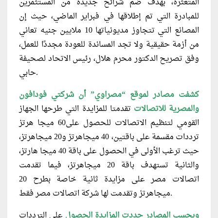
المتعثرة، بهدف ضم شرائح جديدة من المستثمرين
للمبادرة التي تم إطلاقها في فبراير الماضي، حيث إن
المصانع التي تتجاوز مديونياتها 10 ملايين جنيه تعاني
من أزمة حقيقية ولا تجد المساندة للعودة مجددًا للعمل،
وفق تصريح الدكتور محرم هلال، رئيس الاتحاد لصحيفة
حابي.
كشفت مصادر لموقع “مصراوي” أن شركتي فودافون
والمصرية للاتصالات
تقدمتا للمزايدة التي طرحها الجهاز
القومي لتنظيم الاتصالات للحصول على60 ميجا هرتز
ترددات مقسمة على باقتين، 40 ميجاهرتز و20 ميجاهرتز،
حيث ترغب الأولى في الحصول على باقة 40 ميجا هارتز،
والثانية تستهدف باقة 20 ميجاهرتز، فيما تقدمت
اتصالات مصر على مزايدة ثانية خاصة بطرح 20
ميجاهرتز وتقدمت لها شركة اتصالات مصر فقط.
وبحسب المصادر حددت المزايدة الحصول
على الترددات