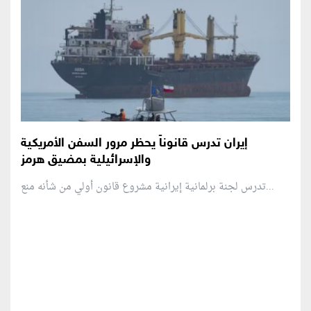
إيران تدرس قانوناً يحظر مرور السفن الأمريكية
والإسرائيلية بمضيق هرمز
تدرس لجنة برلمانية إيرانية مشروع قانون ⁠أولي من شأنه منع...
منطقة إعلانية