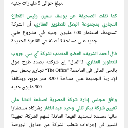
تبلغ حوالى 5 مليارات جنيه.
كما نقلت الصحيفة عن يوسف سمير، رئيس القطاع
التجاري بمجموعة البطل
للتطوير
العقاري
، أن الشركة
تستهدف استثمار 600 مليون جنيه في مشروع طبي
جديد على مساحة 3 أفدنة في القاهرة الجديدة.
قال أحمد الشريف، العضو المنتدب لشركة آي سي جروب
للتطوير العقاري
،
لـ”المال” إن شركته بصدد طرح مول
تجاري يحمل اسم “The Office” بالحي المالي في العاصمة
الإدارية الجديدة على مساحة 8200 متر مربع، وبتكلفة
900 مليون جنيه.
وافق مجلس إدارة شركة المصرية لصناعة النشا على
تعيين شركة بيكر تللي وحيد عبد الغفار
وشركاه مستشارا
ماليا مستقلا لتحديد القيمة العادلة لسهم الشركة، تمهيدًا
للسير في إجراءات شطب الشركة من جداول البورصة