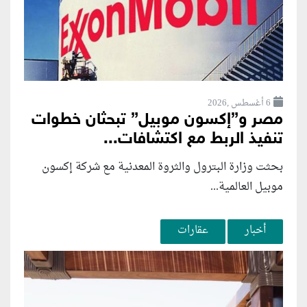
6 أغسطس ,2026
مصر و”إكسون موبيل” تبحثان خطوات
تنفيذ الربط مع اكتشافات...
بحثت وزارة البترول والثروة المعدنية مع شركة إكسون
موبيل العالمية...
أخبار
عقارات