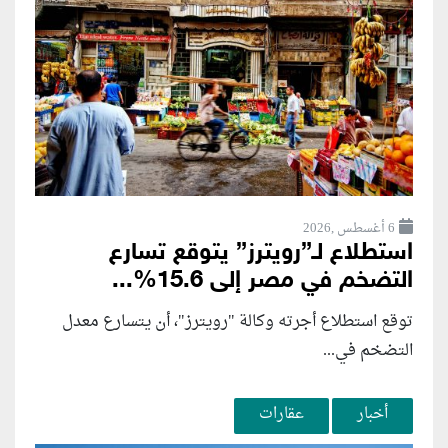
6 أغسطس ,2026
استطلاع لـ”رويترز” يتوقع تسارع
التضخم في مصر إلى 15.6%...
توقع استطلاع أجرته وكالة "رويترز"، أن يتسارع ‌معدل
التضخم في...
أخبار
عقارات