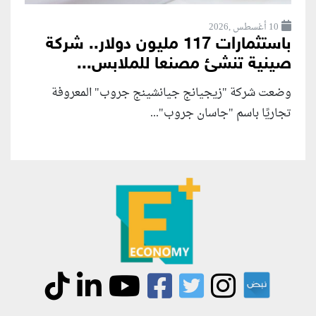
10 أغسطس ,2026
باستثمارات 117 مليون دولار.. شركة
صينية تنشئ مصنعا للملابس...
وضعت شركة "زيجيانج جيانشينج جروب" المعروفة
تجاريًا باسم "جاسان جروب"...