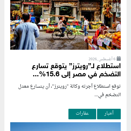
6 أغسطس ,2026
استطلاع لـ”رويترز” يتوقع تسارع
التضخم في مصر إلى 15.6%...
توقع استطلاع أجرته وكالة "رويترز"، أن يتسارع ‌معدل
التضخم في...
أخبار
عقارات