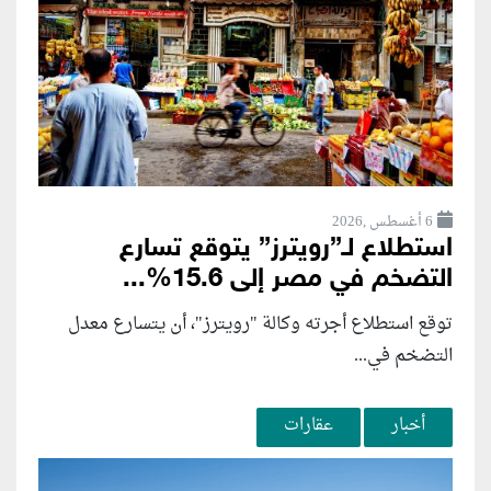
6 أغسطس ,2026
استطلاع لـ”رويترز” يتوقع تسارع
التضخم في مصر إلى 15.6%...
توقع استطلاع أجرته وكالة "رويترز"، أن يتسارع ‌معدل
التضخم في...
أخبار
عقارات