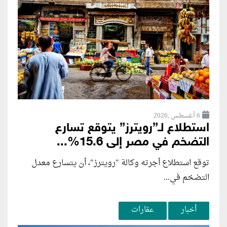
6 أغسطس ,2026
استطلاع لـ”رويترز” يتوقع تسارع
التضخم في مصر إلى 15.6%...
توقع استطلاع أجرته وكالة "رويترز"، أن يتسارع ‌معدل
التضخم في...
أخبار
عقارات