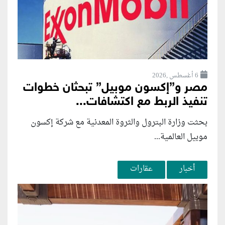
6 أغسطس ,2026
مصر و”إكسون موبيل” تبحثان خطوات
تنفيذ الربط مع اكتشافات...
بحثت وزارة البترول والثروة المعدنية مع شركة إكسون
موبيل العالمية...
أخبار
عقارات