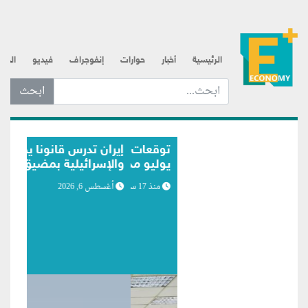
الرئيسية
أخبار
حوارات
إنفوجراف
فيديو
الذه
ابحث عن... :
إيران تدرس قانوناً يحظر مرور السفن الأمريكية
والإسرائيلية بمضيق هرمز
أغسطس 6, 2026