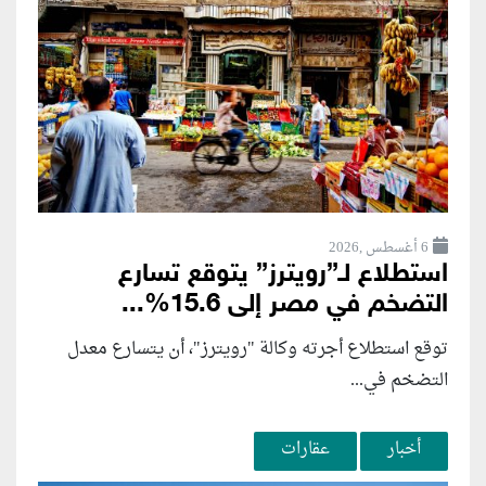
6 أغسطس ,2026
استطلاع لـ”رويترز” يتوقع تسارع
التضخم في مصر إلى 15.6%...
توقع استطلاع أجرته وكالة "رويترز"، أن يتسارع ‌معدل
التضخم في...
أخبار
عقارات