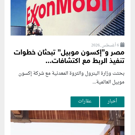
6 أغسطس ,2026
مصر و”إكسون موبيل” تبحثان خطوات
تنفيذ الربط مع اكتشافات...
بحثت وزارة البترول والثروة المعدنية مع شركة إكسون
موبيل العالمية...
أخبار
عقارات