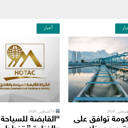
بار
أخبار
6 أغسطس ,2026
كومة توافق على
“القابضة للسياحة