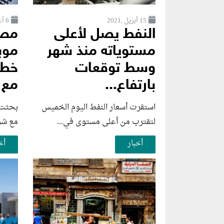
15 أبريل ,2021
6 أغسطس ,2026
النفط يصل لأعلى
مصر
مستوياته منذ شهر
موب
وسط توقعات
خطو
بارتفاع...
مع 
استقرت أسعار النفط اليوم الخميس
بحثت و
لتقترب من أعلى مستوى في...
مع شرك
أخبار
أخ