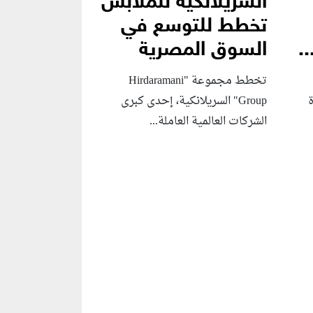
السريلانكية للملابس
تخطط للتوسع في
.
السوق المصرية
تخطط مجموعة "Hirdaramani
Group" السريلانكية، إحدى كبرى
الشركات العالمية العاملة...