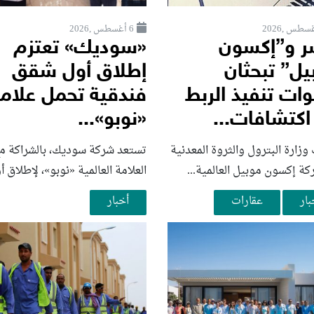
6 أغسطس ,2026
 و”إكسون
«سوديك» تعتزم
يل” تبحثان
إطلاق أول شقق
ات تنفيذ الربط
فندقية تحمل علام
اكتشافات...
«نوبو»...
زارة البترول والثروة المعدنية
تستعد شركة سوديك، بالشراكة م
ة إكسون موبيل العالمية...
العلامة العالمية «نوبو»، لإطلاق أو
بار
عقارات
أخبار