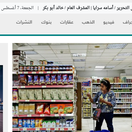
التحرير / أسامه سرايا | المشرف العام / خالد أبو بكر
|
الجمعة، 7 أغسطس 2026
راف
فيديو
الذهب
عقارات
بنوك
النشرات