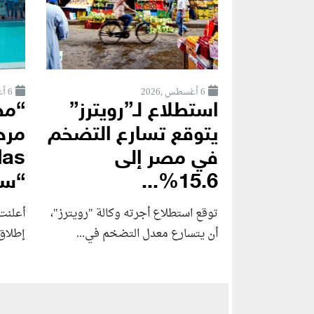
6 أغسطس ,2026
6 أغسطس ,2026
استطلاع لـ”رويترز”
“مص
يتوقع تسارع التضخم
في مصر إلى
15.6%...
“سو
توقع استطلاع أجرته وكالة "رويترز"،
أعلنت 
أن يتسارع ‌معدل التضخم في...
إطلاق Amare Seafront Villas، أ