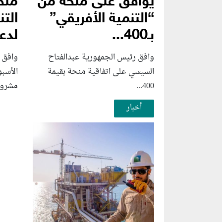
يوافق على منحة من
منح
“التنمية الأفريقي”
التن
بـ400...
لدعم
وافق رئيس الجمهورية عبدالفتاح
وافق 
السيسي على اتفاقية منحة بقيمة
الأسب
400...
مشروع
أخبار