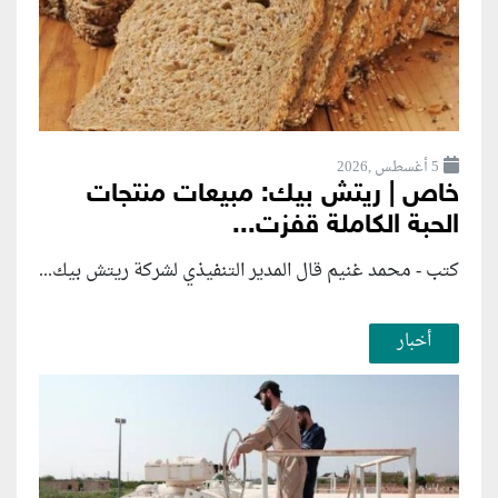
5 أغسطس ,2026
خاص | ريتش بيك: مبيعات منتجات
الحبة الكاملة قفزت...
كتب - محمد غنيم قال المدير التنفيذي لشركة ريتش بيك...
أخبار