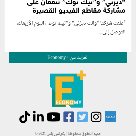
“ديزني” و”تيك توك” تتفقان على
مشاركة مقاطع الفيديو القصيرة
أعلنت شركتا "والت ديزني" و"تيك توك"، اليوم الأربعاء،
التوصل إلى...
المزيد من +Economy
جميع الحقوق محفوظة إيكونمي بلس 2021 ©