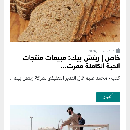
5 أغسطس ,2026
خاص | ريتش بيك: مبيعات منتجات
الحبة الكاملة قفزت...
كتب - محمد غنيم قال المدير التنفيذي لشركة ريتش بيك...
أخبار