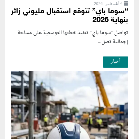
6 أغسطس ,2026
“سوما باي” تتوقع استقبال مليوني زائر
بنهاية 2026
تواصل "سوما باي" تنفيذ خطتها التوسعية على مساحة
إجمالية تصل...
أخبار