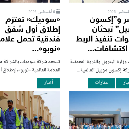
6 أغسطس ,2026
 و”إكسون
«سوديك» تعتزم
يل” تبحثان
إطلاق أول شقق
ات تنفيذ الربط
فندقية تحمل علام
اكتشافات...
«نوبو»...
زارة البترول والثروة المعدنية
تستعد شركة سوديك، بالشراكة م
ة إكسون موبيل العالمية...
العلامة العالمية «نوبو»، لإطلاق أو
بار
عقارات
أخبار