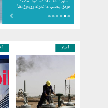
السفن "المعادية" من عبور مضيق
هرمز، بحسب ما نشرته رويترز نقلاً
عن أفادت وكالة أنباء…
evious
أخبار
أخ