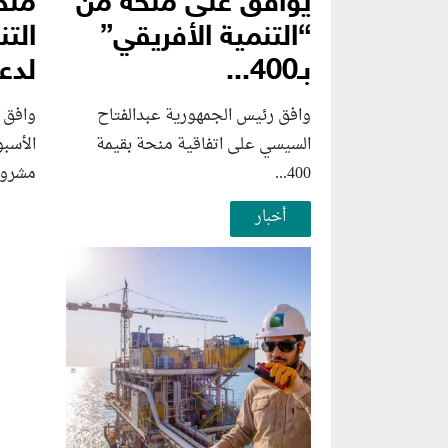
يوافق على منحة من
منح
“التنمية الأفريقي”
التن
بـ400...
لدعم
وافق رئيس الجمهورية عبدالفتاح
وافق 
السيسي على اتفاقية منحة بقيمة
الأسب
400...
مشروع
أخبار