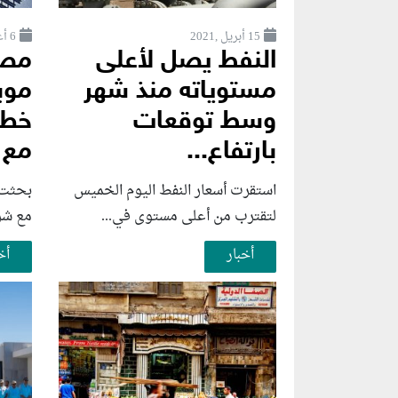
15 أبريل ,2021
6 أغسطس ,2026
النفط يصل لأعلى
مصر
مستوياته منذ شهر
موب
وسط توقعات
خطو
بارتفاع...
مع 
استقرت أسعار النفط اليوم الخميس
بحثت و
لتقترب من أعلى مستوى في...
مع شرك
أخبار
أخ