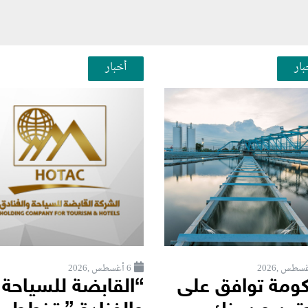
بار
أخبار
6 أغسطس ,2026
كومة توافق على
“القابضة للسياحة