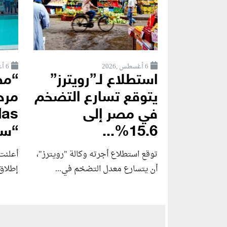
6 أغسطس ,2026
6 أغسطس ,2026
استطلاع لـ”رويترز”
“مص
يتوقع تسارع التضخم
في مصر إلى
15.6%...
“سو
توقع استطلاع أجرته وكالة "رويترز"،
أعلنت 
أن يتسارع ‌معدل التضخم في...
إطلاق Amare Seafront Villas، أ