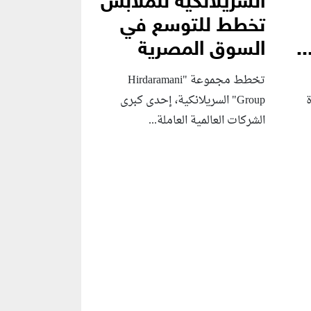
السريلانكية للملابس
تخطط للتوسع في
.
السوق المصرية
تخطط مجموعة "Hirdaramani
Group" السريلانكية، إحدى كبرى
الشركات العالمية العاملة...