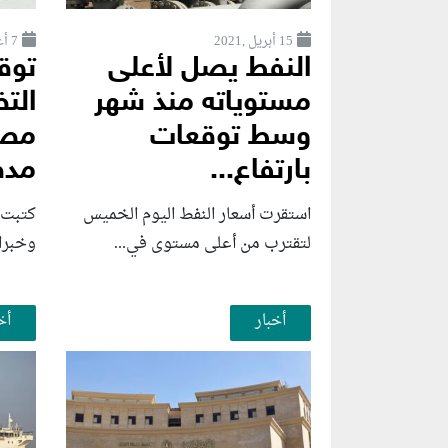
15 أبريل ,2021
7 أغسطس ,2026
النفط يصل لأعلى
توق
مستوياته منذ شهر
الت
وسط توقعات
مصر
بارتفاع...
مدفو
استقرت أسعار النفط اليوم الخميس
كتبت 
لتقترب من أعلى مستوى في...
وخبرا
أخبار
أخ