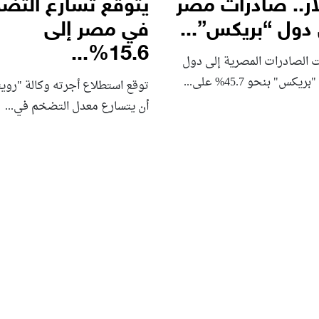
ار.. صادرات مصر
يتوقع تسارع التض
 دول “بريكس”...
في مصر إلى
15.6%...
ت الصادرات المصرية إلى دول
يكس" بنحو 45.7% على...
توقع استطلاع أجرته وكالة "رويت
أن يتسارع ‌معدل التضخم في...