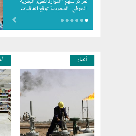
المراكز لسهم "الموارد للقوى البشرية"
"الحرفي" السعودية توقع اتفاقيات
لتطوير 3 مشاريع طاقة شمسية في
evious
سوريا "NHC"…
أخبار
أخ