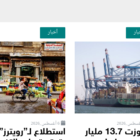
بار
أخبار
6 أغسطس ,2026
تجاوزت 13.7 مليار
استطلاع لـ”رويترز”