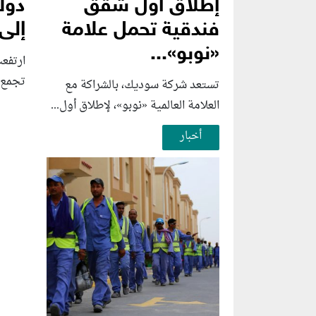
إطلاق أول شقق
دول
فندقية تحمل علامة
إلى
«نوبو»...
ارتفع
تجمع "بر
تستعد شركة سوديك، بالشراكة مع
العلامة العالمية «نوبو»، لإطلاق أول...
أخبار