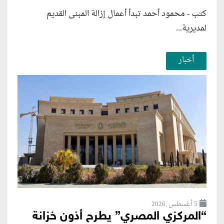
كتب - محمود أحمد تبدأ أعمال إزالة المبنى القديم
لمديرية...
أخبار
5 أغسطس ,2026
“المركزي المصري” يطرح أذون خزانة