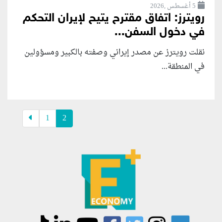
5 أغسطس ,2026
رويترز: اتفاق مقترح يتيح لإيران التحكم
في دخول السفن...
نقلت رويترز عن مصدر إيراني وصفته بالكبير ومسؤولين
في المنطقة...
1
2