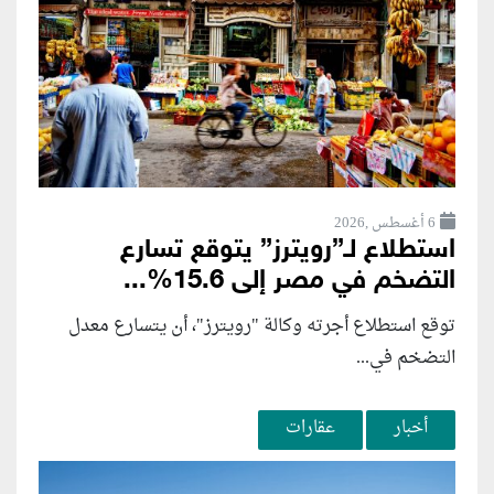
6 أغسطس ,2026
استطلاع لـ”رويترز” يتوقع تسارع
التضخم في مصر إلى 15.6%...
توقع استطلاع أجرته وكالة "رويترز"، أن يتسارع ‌معدل
التضخم في...
أخبار
عقارات