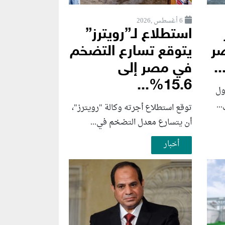
6 أغسطس ,2026
استطلاع لـ”رويترز”
صر
يتوقع تسارع التضخم
.
في مصر إلى
15.6%...
ول
توقع استطلاع أجرته وكالة "رويترز"،
أن يتسارع ‌معدل التضخم في...
أخبار