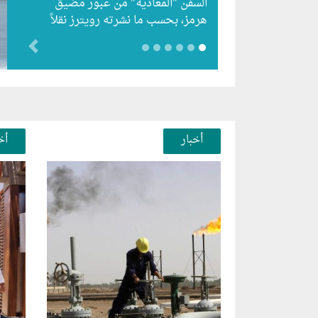
السفن "المعادية" من عبور مضيق
هرمز، بحسب ما نشرته رويترز نقلاً
عن أفادت وكالة أنباء…
evious
أخبار
أخ