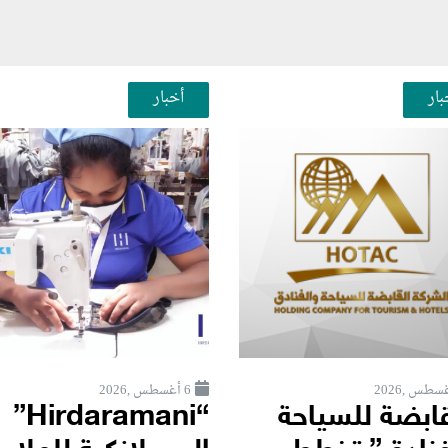
بار
أخبار
6 أغسطس ,2026
قابضة للسياحة
“Hirdaramani”