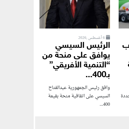
6 أغسطس ,2026
ب
الرئيس السيسي
يوافق على منحة من
“التنمية الأفريقي”
بـ400...
وافق رئيس الجمهورية عبدالفتاح
جددة
السيسي على اتفاقية منحة بقيمة
400...