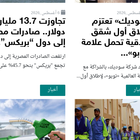
6 أغسطس ,2026
ديك» تعتزم
تجاوزت 13.7 مليار
اق أول شقق
دولار.. صادرات م
قية تحمل علامة
إلى دول “بريكس”..
و»...
ارتفعت الصادرات المصرية إلى د
تجمع "بريكس" بنحو 45.7% على...
 شركة سوديك، بالشراكة مع
ة العالمية «نوبو»، لإطلاق أول...
بار
أخبار