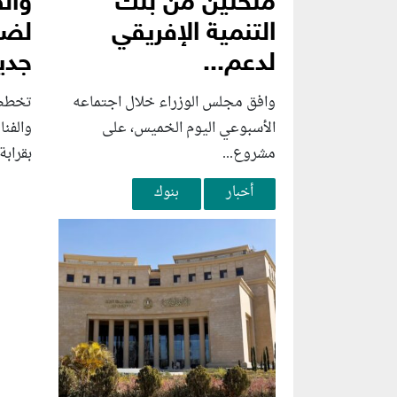
منحتين من بنك
وال
التنمية الإفريقي
لضخ
لدعم...
جديد
وافق مجلس الوزراء خلال اجتماعه
تخطط 
الأسبوعي اليوم الخميس، على
والفن
مشروع...
بقرابة 
أخبار
بنوك