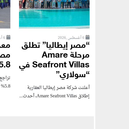
6 أغسطس ,2026
6 أغسطس ,2026
“مصر إيطاليا” تطلق
معد
مرحلة Amare
مصر
Seafront Villas في
5.8% خلال الربع..
“سولاري”
تراجع
5.8% خلال الربع الثاني...
أعلنت شركة مصر إيطاليا العقارية
إطلاق Amare Seafront Villas، أحدث...