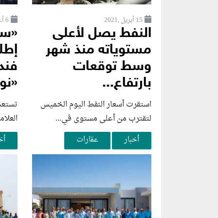
15 أبريل ,2021
6 أغسطس ,2026
النفط يصل لأعلى
«سو
مستوياته منذ شهر
إطل
وسط توقعات
فند
بارتفاع...
«نوب
استقرت أسعار النفط اليوم الخميس
تستعد
لتقترب من أعلى مستوى في...
العلام
أخبار
عقارات
أخ