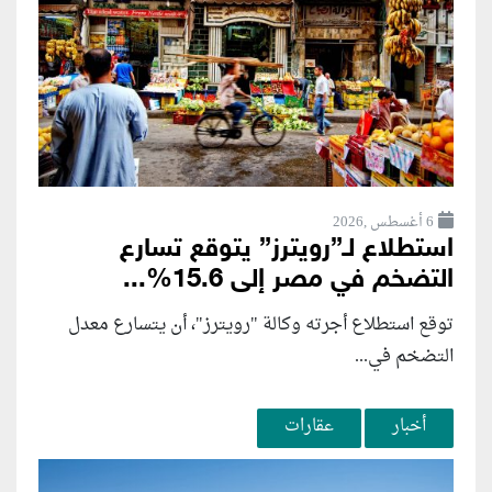
6 أغسطس ,2026
استطلاع لـ”رويترز” يتوقع تسارع
التضخم في مصر إلى 15.6%...
توقع استطلاع أجرته وكالة "رويترز"، أن يتسارع ‌معدل
التضخم في...
أخبار
عقارات