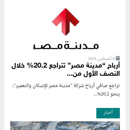
9 أغسطس ,2026
أرباح “مدينة مصر” تتراجع 20.2% خلال
النصف الأول من...
تراجع صافي أرباح شركة "مدينة مصر للإسكان والتعمير"،
بنحو 20.2%...
أخبار