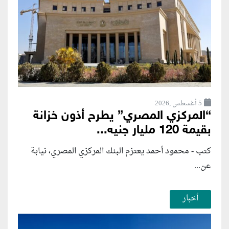
5 أغسطس ,2026
“المركزي المصري” يطرح أذون خزانة
بقيمة 120 مليار جنيه...
كتب - محمود أحمد يعتزم البنك المركزي المصري، نيابة
عن...
أخبار