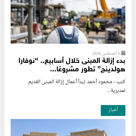
5 أغسطس ,2026
بدء إزالة المبنى خلال أسابيع.. “نوفارا
هولدينج” تطور مشروعًا...
كتب - محمود أحمد تبدأ أعمال إزالة المبنى القديم
لمديرية...
أخبار