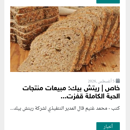
5 أغسطس ,2026
خاص | ريتش بيك: مبيعات منتجات
الحبة الكاملة قفزت...
كتب - محمد غنيم قال المدير التنفيذي لشركة ريتش بيك...
أخبار