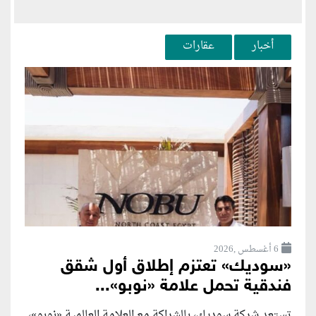
أخبار
عقارات
6 أغسطس ,2026
«سوديك» تعتزم إطلاق أول شقق
فندقية تحمل علامة «نوبو»...
تستعد شركة سوديك، بالشراكة مع العلامة العالمية «نوبو»،