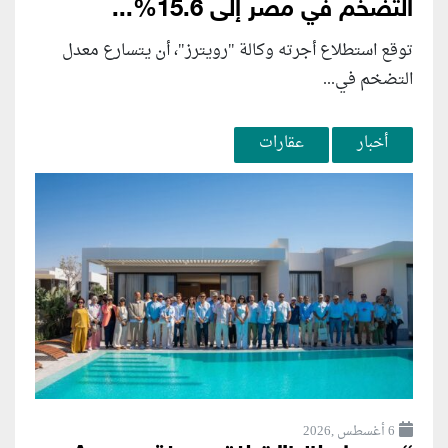
التضخم في مصر إلى 15.6%...
توقع استطلاع أجرته وكالة "رويترز"، أن يتسارع ‌معدل
التضخم في...
أخبار
عقارات
6 أغسطس ,2026