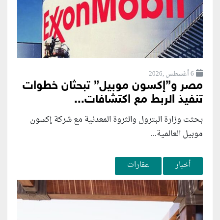
6 أغسطس ,2026
مصر و”إكسون موبيل” تبحثان خطوات
تنفيذ الربط مع اكتشافات...
بحثت وزارة البترول والثروة المعدنية مع شركة إكسون
موبيل العالمية...
أخبار
عقارات