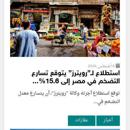
6 أغسطس ,2026
استطلاع لـ”رويترز” يتوقع تسارع
التضخم في مصر إلى 15.6%...
توقع استطلاع أجرته وكالة "رويترز"، أن يتسارع ‌معدل
التضخم في...
أخبار
عقارات