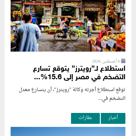
6 أغسطس ,2026
استطلاع لـ”رويترز” يتوقع تسارع
التضخم في مصر إلى 15.6%...
توقع استطلاع أجرته وكالة "رويترز"، أن يتسارع ‌معدل
التضخم في...
أخبار
عقارات