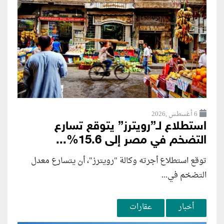
6 أغسطس ,2026
استطلاع لـ”رويترز” يتوقع تسارع
التضخم في مصر إلى 15.6%...
توقع استطلاع أجرته وكالة "رويترز"، أن يتسارع ‌معدل
التضخم في...
أخبار
عقارات