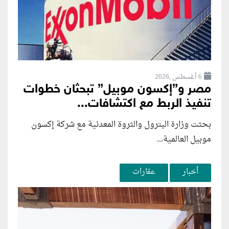
6 أغسطس ,2026
مصر و”إكسون موبيل” تبحثان خطوات
تنفيذ الربط مع اكتشافات...
بحثت وزارة البترول والثروة المعدنية مع شركة إكسون
موبيل العالمية...
أخبار
عقارات