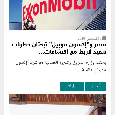
6 أغسطس ,2026
مصر و”إكسون موبيل” تبحثان خطوات
تنفيذ الربط مع اكتشافات...
بحثت وزارة البترول والثروة المعدنية مع شركة إكسون
موبيل العالمية...
أخبار
عقارات