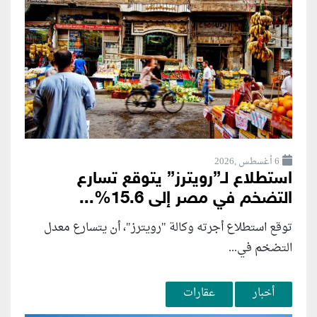
6 أغسطس ,2026
استطلاع لـ”رويترز” يتوقع تسارع
التضخم في مصر إلى 15.6%...
توقع استطلاع أجرته وكالة "رويترز"، أن يتسارع ‌معدل
التضخم في...
أخبار
عقارات