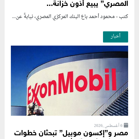
المصري” يبيع أذون خزانة...
كتب - محمود أحمد باع البنك المركزي المصري، نيابةً عن...
أخبار
6 أغسطس ,2026
مصر و”إكسون موبيل” تبحثان خطوات