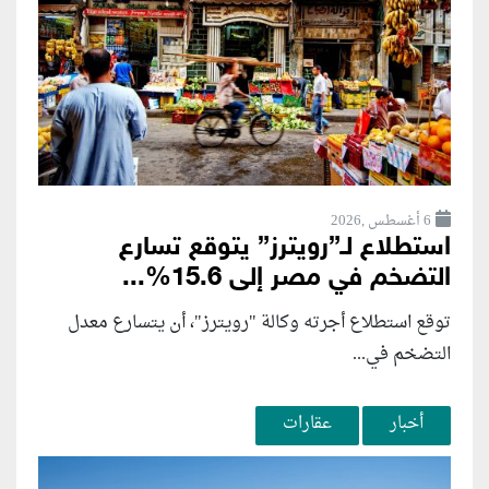
6 أغسطس ,2026
استطلاع لـ”رويترز” يتوقع تسارع
التضخم في مصر إلى 15.6%...
توقع استطلاع أجرته وكالة "رويترز"، أن يتسارع ‌معدل
التضخم في...
أخبار
عقارات