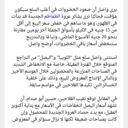
يرى واصل أن صعود الخضروات في أغلب السلع سيكون
مؤقت، فحاليًا نرى بشائر عروة
الطماطم
الجديدة قد بدأت
في الظهور، وهو ما ساهم في خفض سعر البيع إلى أقل
من 15 جنيه في الكيلو بأسواق الجملة أخر يومين مقارنة
بنحو 20 جنيه الأسبوع الماضي، وتباعًا وبالتدريج
ستنخفض أسعار باقي الخضروات، أوضح واصل.
استثنى واصل سلع مثل “اللوبيا” و”البصل” من التراجع
المتوقع خلال الفترة المقبلة، خاصة مع الانخفاض الشديد
في المساحات المنزرعة بالمحصولين خلال الموسم الأخير
وبالتالي الإنتاج المعروض للبيع، وذلك على خلفية
الخسائر التي تكبدها الفلاحين في مواسم سابقة.
في المقابل توقع نقيب الفلاحين، حسين أبو صدام، أن
تشهد أسعار البصل انخفاضات في الأسعار مع بداية أكتوبر
المقبل، مع بدء حصاد العروة الجديدة للمحصول وإن
كانت بمساحات ضعيفة لكنها لا تزال ستؤثر في المعروض.