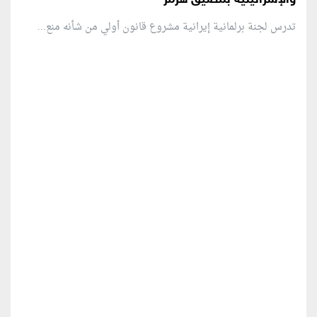
تدرس لجنة برلمانية إيرانية مشروع قانون ⁠أولي من شأنه منع...
منطقة إعلانية