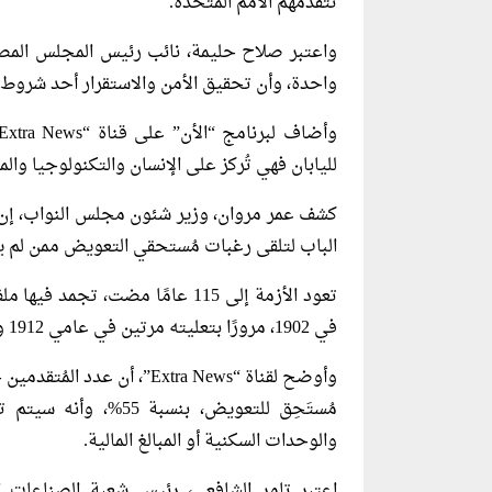
تتقدمهم الأمم المتحدة.
واعتبر صلاح حليمة، نائب رئيس المجلس المصري
واحدة، وأن تحقيق الأمن والاستقرار أحد شروط ا
لليابان فهي تُركز على الإنسان والتكنولوجيا والم
كشف عمر مروان، وزير شئون مجلس النواب، إن 
الباب لتلقى رغبات مُستحقي التعويض ممن لم يس
تعود الأزمة إلى 115 عامًا مضت،
في 1902، مرورًا بتعليته مرتين في عامي 1912 و1934، وصولًا إلى بناء السد العالي في العام 1963.
مُستَحِق للتعويض، بن
والوحدات السكنية أو المبالغ المالية.
اعتبر تامر الشافعي، رئيس شعبة الصناعات ال