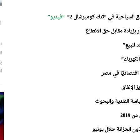
 السياحية في “ثنك كوميرشال 2”
“فيديو”
ل
بزيادة مقابل حق الانتفاع
نش
 للبيع”
ال
لكهرباء”
بر
ال
 اقتصاديًا في مصر
 الإنفاق
ياسة النقدية والبحوث