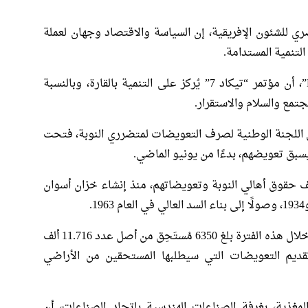
 للشئون الإفريقية، إن السياسة والاقتصاد وجهان لعملة
لتنمية المستدامة.
وأضاف لبرنامج “الأن” على قناة “Extra News”، أن مؤتمر “تيكاد 7” يُركز على التنمية بالقارة، وبالنسبة
جتمع والسلام والاستقرار.
اللجنة الوطنية لصرف التعويضات لمتضرري النوبة، فتحت
بق تعويضهم، بدءًا من يونيو الماضي.
 تجمد فيها ملف حقوق أهالي النوبة وتعويضاتهم، منذ إنشاء خزان أسوان
وأوضح لقناة “Extra News”، أن عدد المُتقدمين خلال هذه الفترة بلغ 6350 مُستَحِق من أصل عدد 11.716 ألف
سبة 55%، وأنه سيتم تقديم التعويضات التي سيطلبها المستحقين من الأراضي
مغذية، بغرفة الصناعات الهندسية باتحاد الصناعات، أن