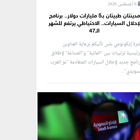
6 أغسطس, 2026
مدينتان طبيتان بـ5 مليارات دولار.. برنامج
إحلال السيارات.. الاحتياطي يرتفع للشهر
الـ47
رة إيكونومي بلس تأتيكم برعاية العناوين
رئيسية ترتيبات بين "المالية" و"الصناعة" لإطلاق
نامج جديد لإحلال السيارات المتقادمة "عز العرب
سويدي"...