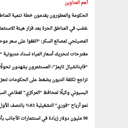
أهم العناوين
الحكومة والمطورون يقدمون خطة تنمية المناطق
غضب في المناطق الحرة بعد قرار هيئة الاستثمار 
المصيلحي لمصانع السكر: “اتفقوا على سعر موحد
مقترحات لتحريك أسعار المياه لسداد مديونية “ا
“فاينانشيال تايمز”: المستثمرون يشهدون تحولًا
تراجع تكلفة الديون يضغط على الحكومات لتعزيز
البسيوني وكيلًا لمحافظ “المركزي” لقطاعي الس
نمو أرباح “فوري” التشغيلية 83% بالنصف الأول من 2019
90 مليون دولار زيادة في استثمارات الأجانب بأذون الخزانة خلال يونيو