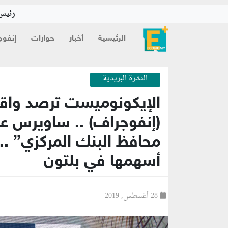
رئيس 
الرئيسية
أخبار
حوارات
إنفوج
النشرة البريدية
الإيكونوميست ترصد واقع
(إنفوجراف) .. ساويرس عن
أسهمها في بلتون
28 أغسطس, 2019