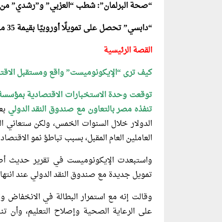
“صحة البرلمان”: شطب “العزبي” و”رشدي” من ا
“دابسي” تحصل على تمويلًا أوروبيًا بقيمة 35 مليون يورو
القصة الرئيسية
كيف ترى “الإيكونوميست” واقع ومستقبل الاقت
توقعت وحدة الاستخبارات الاقتصادية بمؤسسة 
تنفذه مصر بالتعاون مع صندوق النقد
الدولي
بعض
الدولار خلال السنوات الخمس، ولكن ستعاني ال
العاملين العام المقبل، بسبب تباطؤ نمو الاقتصاد 
واستبعدت الإيكونوميست في تقرير حديث أ
تمويل جديدة مع صندوق النقد الدولي عند انتهاء
وقالت إنه مع استمرار البطالة في الانخفاض و
على الرعاية الصحية وإصلاح التعليم، وأن تنخ