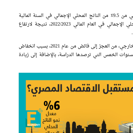
وتنبأت الإيكونوميست بأن يتقلص العجز المالي من 9.5٪ من الناتج المحلي الإجمالي في السنة المالية
2017/18 (يوليو-يونيو) إلى 6٪ من الناتج المحلي الإجمالي في العام المالي 2022/2023، نتيجة لارتفاع
وتوقعت أن ينتقل الحساب الجاري مع العالم الخارجي، من العجز إلى فائض من عام 2021، بسبب انخفاض
سنوات الخمس التي ترصدها الدراسة، بالإضافة إلى زيادة