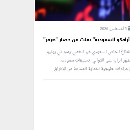
5 أغسطس, 2026
أرامكو السعودية” تفلت من حصار “هرمز”
قطاع الخاص السعودي غير النفطي ينمو في يوليو
شهر الرابع على التوالي تحقيقات سعودية
جراءات خليجية لحماية الصناعة من الإغراق...