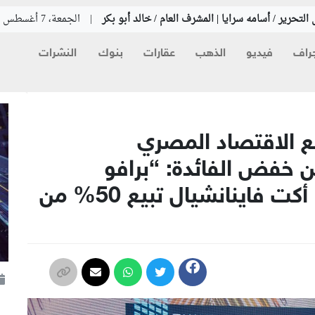
التحرير / أسامه سرايا | المشرف العام / خالد أبو بكر
|
الجمعة، 7 أغسطس 2026
راف
فيديو
الذهب
عقارات
بنوك
النشرات
 الاقتصاد المصري
 خفض الفائدة: “برافو
محافظ البنك المركزي” .. أكت فاينانشيال تبيع 50% من