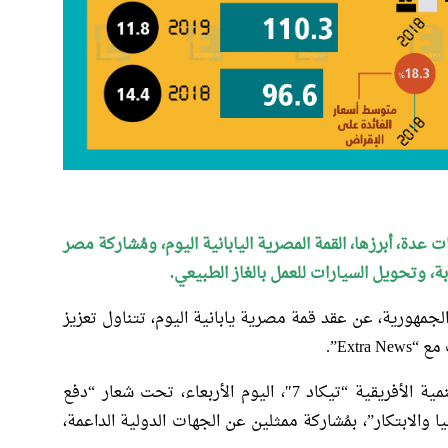
عدة، أبرزها، القمة المصرية اليابانية اليوم، ومُشاركة مصر
لجمهورية، عن عقد قمة مصرية يابانية اليوم، تتناول تعزيز
Extr”.
تُفتتح القمة السابعة لمؤتمر طوكيو الدولى للتنمية الأفريقية “تيكاد 7″، اليوم الأربعاء، تحت شعار “دفع
 والابتكار”، بمُشاركة ممثلين عن الجهات الدولية الداعمة،