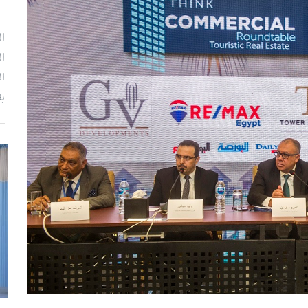
ال
ال
ال
بق