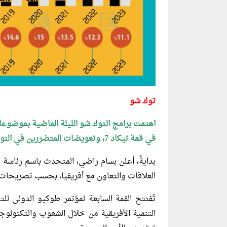
توك شو
اهتمت برامج التوك شو الليلة الماضية بموضوعات 
في قمة تيكاد 7، وتعويضات المتضررين في النوبة، وتحويل السيارات للعمل بالغاز الطبيعي.
بدايةً، أعلن بسام راضي، المتحدث باسم رئاسة ا
العلاقات والتعاون مع أفريقيا، بحسب تصريحات مع “a News
التنمية الأفريقية من خلال الشعوب والتكنولوجيا