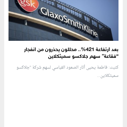
بعد ارتفاعة 421%.. محللون يحذرون من انفجار
“فقاعة” سهم جلاكسو سميثكلاين
كتبت: فاطمة يحيى أثار الصعود القياسي لسهم شركة “جلاكسو
سميثكلاين...
منطقة إعلانية