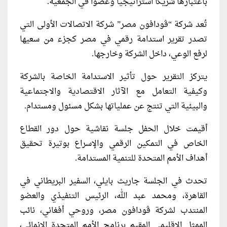
باعتبارها شريكا استراتيجيا وعضوا في الجمعية.
تُعد شركة “ڤودافون مصر” شركة الاتصالات الأولى التي
تصدر تقرير استدامة رقمي في مصر كجزء من سعيها
لرفع الوعي، داخل الشركة وخارجها.
يتركز التقرير حول تأثير الاستدامة الخاصة بالشركة
وكيفية التعامل مع الآثار الاقتصادية والاجتماعية
والبيئية التي تنتج عن عملياتها بشكل مسئول ومستدام.
أقيمت خلال الحفل جلسة نقاشية حول دور القطاع
الخاص في التمكين الرقمي والإسراع بوتيرة تحقيق
أهداف الأمم المتحدة للتنمية المستدامة.
تحدث في الجلسة جاريث بايلي، السفير البريطاني في
القاهرة، ومحمد عبد الله، الرئيس التنفيذي والعضو
المنتدب لشركة ڤودافون مصر، وروحي أفغاني، نائب
الممثل الإقليمي المقيم برنامج الأمم المتحدة الإنمائي،