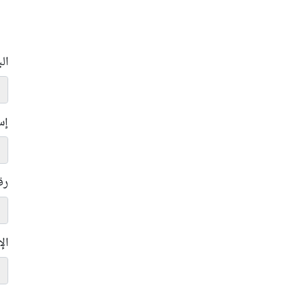
ال
إس
رق
ال