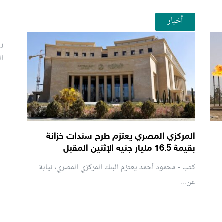
أخبار
رئ
ال
م
المركزي المصري يعتزم طرح سندات خزانة
بقيمة 16.5 مليار جنيه الإثنين المقبل
كتب - محمود أحمد يعتزم البنك المركزي المصري، نيابة
عن...