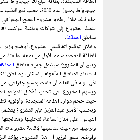
جيجاواط بحلول عام 2030، حسب نمو الطلب على الكهرباء.
جاء ذلك خلال إطلاق مشروع المسح الجغرافي ل
مناطق
المملكة
.
وخلال توقيع اتفاقيتي المشروع، أوضح وزير الطا
للطاقة المتجددة، هو الأول من نوعه، عالميًا، م
وبين أن المشروع سيشمل جميع مناطق
المملكة
استثناء المناطق المأهولة بالسكان، ومناطق الكث
لأي دولة في العالم أن قامت بمسحٍ جغرافي، من 
ويسهم المشروع، في تحديد أفضل المواقع لتط
حيث حجم موارد الطاقة المتجددة، وأولوية تطو
وبحسب الأمير عبد العزيز، فإن المشروع يتضمن 
القياس، على مدار الساعة، لتحليلها ومعالجتها ر
وترتيبها من حيث مناسبتها لإقامة مشروعات الط
وأوضح سمو الوزير أن هذا المشروع، يؤكد التز