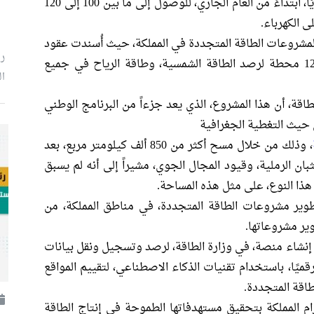
الطاقة المتجددة، بطاقة تبلغ 20 جيجاواط سنويًا، ابتداءً من العام الجاري، للوصول إلى ما بين 100 إلى 120
مشروعات الطاقة المتجددة في المملكة، حيث أُسندت عقود
ر
تنفيذ المشروع إلى شركات وطنية لتركيب 1200 محطة لرصد الطاقة الشمسية، وطاقة الرياح في جميع
ال
قة، أن هذا المشروع، الذي يعد جزءاً من البرنامج الوطني
ن حيث التغطية الجغرافية
، وذلك من خلال مسح أكثر من 850 ألف كيلومتر مربع، بعد
بان الرملية، وقيود المجال الجوي، مشيراً إلى أنه لم يسبق
هذا النوع، على مثل هذه المساحة.
وير مشروعات الطاقة المتجددة، في مناطق المملكة، من
ير مشروعاتها.
إنشاء منصة، في وزارة الطاقة، لرصد وتسجيل ونقل بيانات
قميًا، باستخدام تقنيات الذكاء الاصطناعي، لتقييم المواقع
اقة المتجددة.
ام المملكة بتحقيق مستهدفاتها الطموحة في إنتاج الطاقة