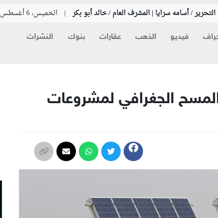
لتحرير / أسامه سرايا | المشرف العام / خالد أبو بكر
|
الخميس، 6 أغسطس 2026
راف
فيديو
الذهب
عقارات
بنوك
النشرات
م
لمسح الجغرافي لمشروعات
م