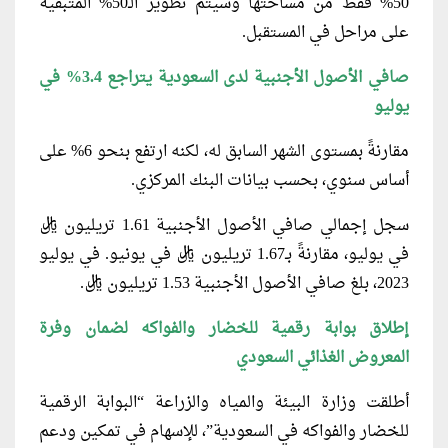
50% فقط من مساحتها وسيتم تطوير الـ50% المتبقية
على مراحل في المستقبل.
صافي الأصول الأجنبية لدى السعودية يتراجع 3.4% في
يوليو
مقارنةً بمستوى الشهر السابق له، لكنه ارتفع بنحو 6% على
أساس سنوي، بحسب بيانات البنك المركزي.
سجل إجمالي صافي الأصول الأجنبية 1.61 تريليون ريال
في يوليو، مقارنةً بـ1.67 تريليون ريال في يونيو. في يوليو
2023، بلغ صافي الأصول الأجنبية 1.53 تريليون ريال.
إطلاق بوابة رقمية للخضار والفواكه لضمان وفرة
المعروض الغذائي السعودي
أطلقت وزارة البيئة والمياه والزراعة “البوابة الرقمية
للخضار والفواكه في السعودية”، للإسهام في تمكين ودعم