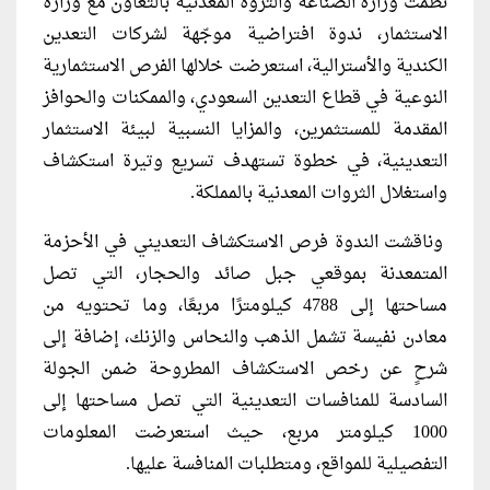
نظمت وزارة الصناعة والثروة المعدنية بالتعاون مع وزارة
الاستثمار، ندوة افتراضية موجّهة لشركات التعدين
الكندية والأسترالية، استعرضت خلالها الفرص الاستثمارية
النوعية في قطاع التعدين السعودي، والممكنات والحوافز
المقدمة للمستثمرين، والمزايا النسبية لبيئة الاستثمار
التعدينية، في خطوة تستهدف تسريع وتيرة استكشاف
واستغلال الثروات المعدنية بالمملكة.
وناقشت الندوة فرص الاستكشاف التعديني في الأحزمة
المتمعدنة بموقعي جبل صائد والحجار، التي تصل
مساحتها إلى 4788 كيلومترًا مربعًا، وما تحتويه من
معادن نفيسة تشمل الذهب والنحاس والزنك، إضافة إلى
شرحٍ عن رخص الاستكشاف المطروحة ضمن الجولة
السادسة للمنافسات التعدينية التي تصل مساحتها إلى
1000 كيلومتر مربع، حيث استعرضت المعلومات
التفصيلية للمواقع، ومتطلبات المنافسة عليها.