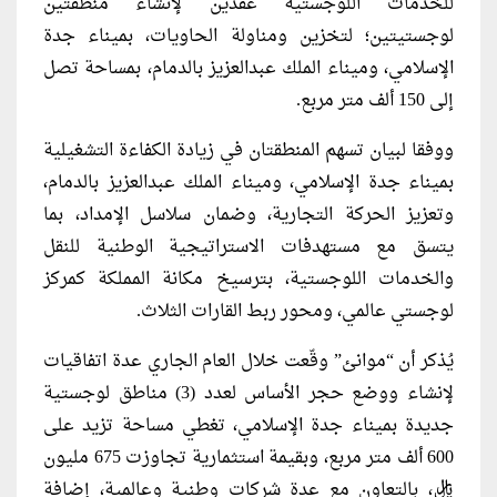
للخدمات اللوجستية عقدين لإنشاء منطقتين
لوجستيتين؛ لتخزين ومناولة الحاويات، بميناء جدة
الإسلامي، وميناء الملك عبدالعزيز بالدمام، بمساحة تصل
إلى 150 ألف متر مربع.
ووفقا لبيان تسهم المنطقتان في زيادة الكفاءة التشغيلية
بميناء جدة الإسلامي، وميناء الملك عبدالعزيز بالدمام،
وتعزيز الحركة التجارية، وضمان سلاسل الإمداد، بما
يتسق مع مستهدفات الاستراتيجية الوطنية للنقل
والخدمات اللوجستية، بترسيخ مكانة المملكة كمركز
لوجستي عالمي، ومحور ربط القارات الثلاث.
يُذكر أن “موانئ” وقّعت خلال العام الجاري عدة اتفاقيات
لإنشاء ووضع حجر الأساس لعدد (3) مناطق لوجستية
جديدة بميناء جدة الإسلامي، تغطي مساحة تزيد على
600 ألف متر مربع، وبقيمة استثمارية تجاوزت 675 مليون
ريال، بالتعاون مع عدة شركات وطنية وعالمية، إضافة