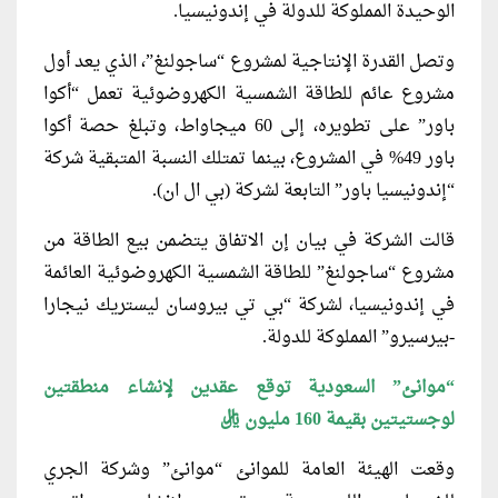
الوحيدة المملوكة للدولة في إندونيسيا.
وتصل القدرة الإنتاجية لمشروع “ساجولنغ”، الذي يعد أول
مشروع عائم للطاقة الشمسية الكهروضوئية تعمل “أكوا
باور” على تطويره، إلى 60 ميجاواط، وتبلغ حصة أكوا
باور 49% في المشروع، بينما تمتلك النسبة المتبقية شركة
“إندونيسيا باور” التابعة لشركة (بي ال ان).
قالت الشركة في بيان إن الاتفاق يتضمن بيع الطاقة من
مشروع “ساجولنغ” للطاقة الشمسية الكهروضوئية العائمة
في إندونيسيا، لشركة “بي تي بيروسان ليستريك نيجارا
-بيرسيرو” المملوكة للدولة.
“موانئ” السعودية توقع عقدين لإنشاء منطقتين
لوجستيتين بقيمة 160 مليون ريال
وقعت الهيئة العامة للموانئ “موانئ” وشركة الجري