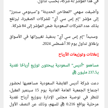
في هذا المؤشر 42 شركة، بحسب تداول.
وأضيفت سهمي “المطاحن الحديثة” و”سينومي سنترز”
إلى مؤشر “إم إس سي آي” للشركات الصغيرة، ليرتفع
بذلك عدد الشركات السعودية ضمن المؤشر إلى 84 شركة.
وستبدأ “إم إس سي آي” بتنفيذ تغييراتها في الأسواق
بإغلاق تداول يوم 30 أغسطس 2024.
إعلانات وتوزيعات الأرباح
مساهمو “أديس” السعودية يبحثون توزيع أرباحًا نقدية
بـ237.5 مليون ريال
دعت شركة أديس القابضة السعودية مساهميها لحضور
اجتماع الجمعية العامة العادية يوم 15 سبتمبر المقبل،
للنظر في توصية مجلس الإدارة بتوزيع أرباح نقدية
مرحلية بواقع 0.216 ريال للسهم، وذلك عن النصف الأول