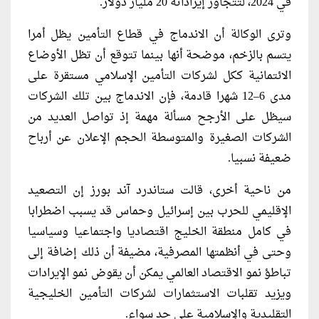
في 2024، لتتجاوز إيراداته 20 مليار دولار.
وترى الوكالة أن الاندماج في قطاع التأمين يظل أمرا
يتسم بالزخم، موضحة أنها بينما تتوقع أن تظل الأوضاع
الائتمانية ككل لشركات التأمين الإسلامي مستقرة على
مدى 6–12 شهرا قادمة، فإن الاندماج بين تلك الشركات
سيظل على الأرجح مسألة مهمة إذ تواصل العديد من
الشركات الصغيرة والمتوسطة الحجم الإعلان عن أرباح
ضعيفة نسبيا.
من ناحية أخرى، قالت ستاندرد آند بورز إن التصعيد
الإقليمي للحرب بين إسرائيل وحماس قد يسبب اضطرابا
في كامل منطقة الخليج اقتصاديا واجتماعيا وسياسيا
وحتى في أنظمتها المصرفية، مضيفة أن ذلك إضافة إلى
تباطؤ نمو الاقتصاد العالمي يمكن أن يقوض نمو الإيرادات
ويزيد تقلبات الاستثمارات لشركات التأمين الخليجية
التقليدية والإسلامية على حد سواء.