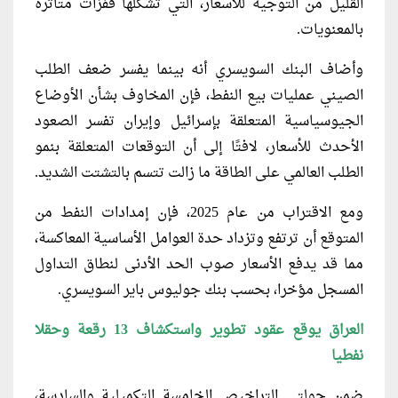
القليل من التوجيه للأسعار، التي تشكلها قفزات متأثرة
بالمعنويات.
وأضاف البنك السويسري أنه بينما يفسر ضعف الطلب
الصيني عمليات بيع النفط، فإن المخاوف بشأن الأوضاع
الجيوسياسية المتعلقة بإسرائيل وإيران تفسر الصعود
الأحدث للأسعار، لافتًا إلى أن التوقعات المتعلقة بنمو
الطلب العالمي على الطاقة ما زالت تتسم بالتشتت الشديد.
ومع الاقتراب من عام 2025، فإن إمدادات النفط من
المتوقع أن ترتفع وتزداد حدة العوامل الأساسية المعاكسة،
مما قد يدفع الأسعار صوب الحد الأدنى لنطاق التداول
المسجل مؤخرا، بحسب بنك جوليوس باير السويسري.
العراق يوقع عقود تطوير واستكشاف 13 رقعة وحقلا
نفطيا
ضمن جولتي التراخيص الخامسة التكميلية والسادسة،