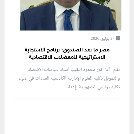
27 يوليو, 2026
مصر ما بعد الصندوق: برنامج الاستجابة
الاستراتيجية للمعضلات الاقتصادية
بقلم: أ.د/ أنور محمود النقيب أستاذ سياسات الاقتصاد
والتمويل بكلية العلوم الإدارية أاكاديمية السادات في ضوء
تكليف رئيس الجمهورية بإعداد...
منطقة إعلانية