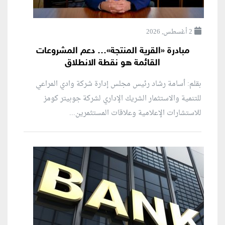
2 أغسطس, 2026
مبادرة «القرية المنتجة»… دعم المشروعات
القائمة هو نقطة الانطلاق
بقلم: أسامة رشاد رئيس مجلس إدارة شركة وادي المراعي
للتنمية والاستثمار الشريك الإداري لشركة جوبيتر كومز
للاستشارات الإعلامية وعلاقات المستثمرين...