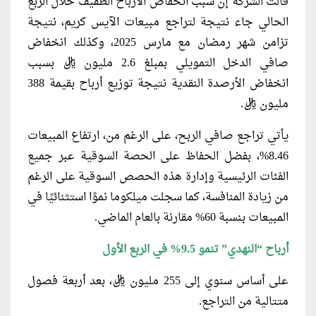
قالت الشركة إن سبب انخفاض الأرباح الطفيف خلال الربع
الحالي جاء نتيجة لتراجع مبيعات الآيس كريم، نتيجة
تزامن شهر رمضان مع مارس 2025، وكذلك انخفاض
صافي الدخل التمويلي بمبلغ 2.6 مليون ريال بسبب
انخفاض الأرصدة النقدية نتيجة توزيع أرباح بقيمة 388
مليون ريال.
يأتي تراجع صافي الربح، على الرغم من، ارتفاع المبيعات
8.46%، بفضل الحفاظ على الحصة السوقية عبر جميع
الفئات الرئيسية وإدارة هذه الحصص السوقية على الرغم
من زيادة المنافسة، كما سجلت ميلكوما نموًا استثنائيًا في
المبيعات بنسبة 60% مقارنة بالعام الماضي.
أرباح “النهدي” تنمو 9.5% في الربع الأول
على أساس سنوي إلى 255 مليون ريال، بعد أربعة فصول
متتالية من التراجع.