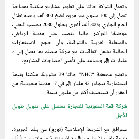
وتعمل الشركة حاليًا على تطوير مشاريع سكنية بمساحة
تصل إلى 100 مليون متر مربع، لضخ 300 ألف وحده خلال
العام الجاري و300 ألف أخرى بحلول 2030 بحسب البطي،
موضحًا التركيز حاليا ينصب على مدينة الرياض،
والمنطقة الغربية والشرقية، وأن حجم الاستثمارات
الحالية يشمل اتفاقيات مع شركة ستيك بما يصل إلى 3
مليارات ريال ويساعد على تأمين احتياجات المشاريع.
وتضم محفظة “NHC” حاليًا 39 مشروعًا سكنيًا بقيمة
استثمارية تتجاوز 92 مليار ريال في 17 مدينة سعودية، من
المقرر أن تستضيف أكثر من مليون نسمة.
شركة قمة السعودية للتجارة تحصل على تمويل طويل
الأجل
متوافق مع الشريعة الإسلامية (تورق) من بنك الجزيرة،
بقيمة بلغت 21 مليون ريال، تبلغ مدته 5 سنوات، مبيّنةً أنه