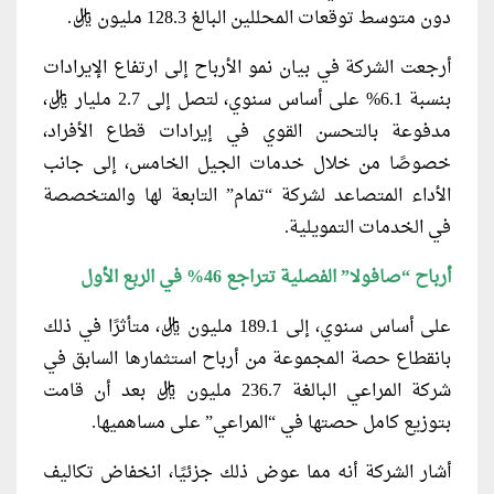
دون متوسط توقعات المحللين البالغ 128.3 مليون ريال.
أرجعت الشركة في بيان نمو الأرباح إلى ارتفاع الإيرادات
بنسبة 6.1% على أساس سنوي، لتصل إلى 2.7 مليار ريال،
مدفوعة بالتحسن القوي في إيرادات قطاع الأفراد،
خصوصًا من خلال خدمات الجيل الخامس، إلى جانب
الأداء المتصاعد لشركة “تمام” التابعة لها والمتخصصة
في الخدمات التمويلية.
أرباح “صافولا” الفصلية تتراجع 46% في الربع الأول
على أساس سنوي، إلى 189.1 مليون ريال، متأثرًا في ذلك
بانقطاع حصة المجموعة من أرباح استثمارها السابق في
شركة المراعي البالغة 236.7 مليون ريال بعد أن قامت
بتوزيع كامل حصتها في “المراعي” على مساهميها.
أشار الشركة أنه مما عوض ذلك جزئيًا، انخفاض تكاليف