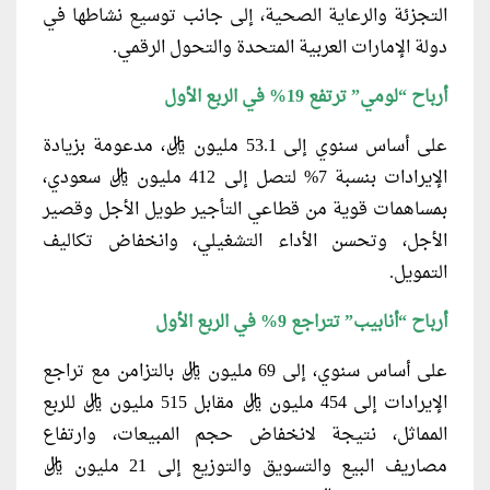
التجزئة والرعاية الصحية، إلى جانب توسيع نشاطها في
دولة الإمارات العربية المتحدة والتحول الرقمي.
أرباح “لومي” ترتفع 19% في الربع الأول
على أساس سنوي إلى 53.1 مليون ريال، مدعومة بزيادة
الإيرادات بنسبة 7% لتصل إلى 412 مليون ريال سعودي،
بمساهمات قوية من قطاعي التأجير طويل الأجل وقصير
الأجل، وتحسن الأداء التشغيلي، وانخفاض تكاليف
التمويل.
أرباح “أنابيب” تتراجع 9% في الربع الأول
على أساس سنوي، إلى 69 مليون ريال بالتزامن مع تراجع
الإيرادات إلى 454 مليون ريال مقابل 515 مليون ريال للربع
المماثل، نتيجة لانخفاض حجم المبيعات، وارتفاع
مصاريف البيع والتسويق والتوزيع إلى 21 مليون ريال