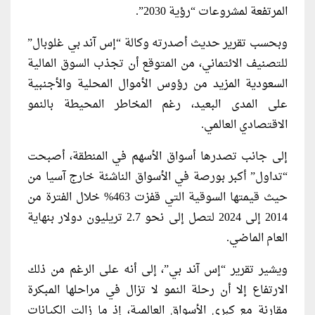
المرتفعة لمشروعات “رؤية 2030”.
وبحسب تقرير حديث أصدرته وكالة “إس آند بي غلوبال”
للتصنيف الائتماني، من المتوقع أن تجذب السوق المالية
السعودية المزيد من رؤوس الأموال المحلية والأجنبية
على المدى البعيد، رغم المخاطر المحيطة بالنمو
الاقتصادي العالمي.
إلى جانب تصدرها أسواق الأسهم في المنطقة، أصبحت
“تداول” أكبر بورصة في الأسواق الناشئة خارج آسيا من
حيث قيمتها السوقية التي قفزت 463% خلال الفترة من
2014 إلى 2024 لتصل إلى نحو 2.7 تريليون دولار بنهاية
العام الماضي.
ويشير تقرير “إس آند بي”، إلى أنه على الرغم من ذلك
الارتفاع إلا أن رحلة النمو لا تزال في مراحلها المبكرة
مقارنة مع كبرى الأسواق العالمية، إذ ما زالت الكيانات