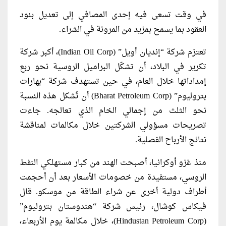
في وقت تسعى فيه إحدى المصافي إلى تعديل بنود
العقود بما يسمح بمزيد من المرونة في الشراء.
تعتزم شركة “إنديان أويل” (Indian Oil Corp)، أكبر شركة
تكرير في البلاد، أن تشكّل البراميل الروسية نحو ربع
إمداداتها خلال العام، في حين تستهدف شركة “بهارات
بتروليوم” (Bharat Petroleum Corp) أن تُشكل هذه النسبة
نحو الثلث من إجمالي الخام الذي تعالجه. جاءت
تصريحات مسؤولي الشركتين خلال مكالمات لمناقشة
نتائج الأرباح الفصلية.
منذ غزو أوكرانيا، أصبحت الهند من كبار مستهلكي النفط
الروسي، مستفيدة من خصومات الأسعار بعد أن أحجمت
أطراف دولية أخرى عن شراء الطاقة من موسكو. قال
فيكاس كوشال، رئيس شركة “هندوستان بتروليوم”
(Hindustan Petroleum Corp)، خلال مكالمة يوم الأربعاء،