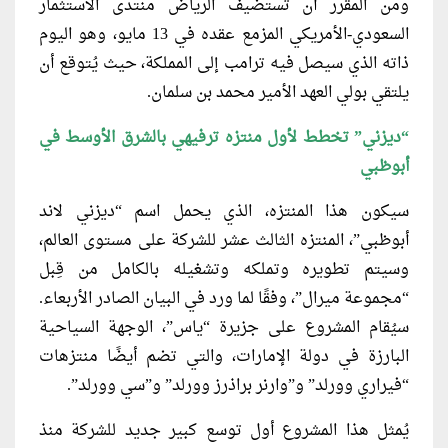
ومن المقرر أن تستضيف الرياض منتدى الاستثمار
السعودي-الأمريكي المزمع عقده في 13 مايو، وهو اليوم
ذاته الذي سيصل فيه ترامب إلى المملكة، حيث يُتوقع أن
يلتقي بولي العهد الأمير محمد بن سلمان.
“
ديزني” تخطط لأول منتزه ترفيهي بالشرق الأوسط في
أبوظبي
سيكون هذا المنتزه، الذي يحمل اسم “ديزني لاند
أبوظبي”، المنتزه الثالث عشر للشركة على مستوى العالم،
وسيتم تطويره وتملكه وتشغيله بالكامل من قِبل
“مجموعة ميرال”، وفقًا لما ورد في البيان الصادر الأربعاء.
سيُقام المشروع على جزيرة “ياس”، الوجهة السياحية
البارزة في دولة الإمارات، والتي تضم أيضًا منتزهات
“فيراري وورلد” و”وارنر براذرز وورلد” و”سي وورلد”.
يُمثل هذا المشروع أول توسع كبير جديد للشركة منذ