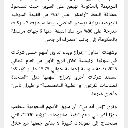
المرتبطة بالحكومة تهيمن على السوق، حيث تستحوذ
عملاقة النفط “أرامكو” على 67% من القيمة السوقية
للبورصة بنهاية ديسمبر الماضي، بينما سيطرت 7 شركات
مدرجة على 80% من تلك القيمة، منها 6 جهات مرتبطة
بالحكومة، إلى جانب “مصرف الراجحي”.
وشهدت “تداول” إدراج وبدء تداول أسهم خمس شركات
في سوقها الرئيسية خلال الربع الأول من العام الحالي
2025 بقيمة سوقية إجمالية حوالي 15.75 مليار ريال، كما
تستعد شركات أخرى لإدراج أسهمها مثل “المتحدة
لصناعات الكرتون” و”الطبية التخصصية” و”طيران ناس”
وأخرى غيرها.
وترى “إس آند بي”، أن سوق الأسهم السعودية ستلعب
دورًا أكبر في دعم تنفيذ مشروعات “رؤية 2030″، التي
ستحتاج إلى تمويلات كبيرة لا يمكن جمعها من خلال