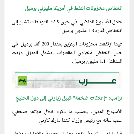
انخفاض مخزونات النفط في أمريكا مليوني برميل
خلال الأسبوع الماضي، في حين كانت التوقعات تشير إلى
انخفاض قدره 1.3 مليون برميل.
فيما ارتفعت مخزونات البنزين بمقدار 200 ألف برميل، في
حين انخفض مخزون المقطرات -يشمل الديزل وزيت
التدفئة- 1.1 مليون برميل.
ترامب: “إعلانات ضخمة” قبيل زيارتي إلى دول الخليج
الأسبوع المقبل، بحسب ما ذكره خلال مؤتمر صحفي،
عقب لقائه مع رئيس وزراء كندا مارك كارني.
قال ترامب: “سوف نزور دول السعودية والإمارات وقطر،