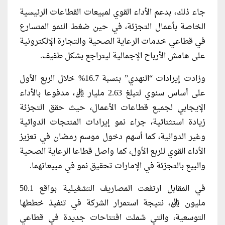
جاء ذلك، بدعم الأداء القوي لمبيعات القطاعات الرئيسية
الخاصة بأعمال التجزئة، في حين ضغط النمو المتسارع
في قطاعي خدمات الرعاية الصحية والتجارة الإلكترونية
على هامش الأرباح الإجمالية ليتراجع بشكل طفيف.
وزادت إيرادات “النهدي” بنسبة 16.7% خلال الربع الأول
على أساس سنوي لتبلغ 2.63 مليار ريال، مدفوعا بالأداء
الإيجابي لجميع قطاعات الأعمال، حيث حقق التجزئة
زيادة استثنائية، جراء نمو إيرادات المنتجات الدوائية
وغير الدوائية، كما أسهم دخول موسم رمضان في تعزيز
الأداء القوي للربع الأول، كما واصل قطاعا الرعاية الصحية
والبيع بالتجزئة في الإمارات تحقيق نمو في مبيعاتهما.
في المقابل ارتفعت المصاريف التشغيلية بواقع 50.1
مليون ريال، نتيجة استمرار الشركة في تنفيذ خططها
التوسعية، والتي شملت افتتاحات جديدة في قطاعي