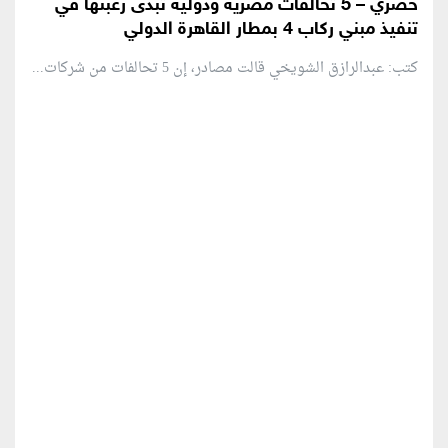
حصري – 5 تحالفات مصرية ودولية تبدى رغبتها في
تنفيذ مبني ركاب 4 بمطار القاهرة الدولي
كتب: عبدالرازق الشويخي قالت مصادر، إن 5 تحالفات من شركات...
منطقة إعلانية