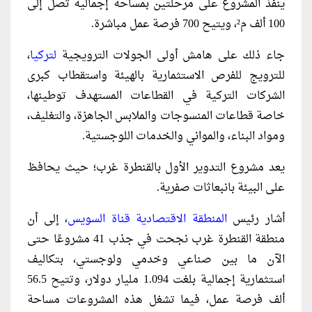
ينفذ المشروع على مرحلتين بمساحة إجمالية تصل إلى
100 ألف م²، ويتيح 700 فرصة عمل مباشرة.
جاء ذلك على هامش أولى الجولات الترويجية
لتركيا
،
للترويج للفرص الاستثمارية بالهيئة واستقطاب كبرى
الشركات التركية في القطاعات المستهدف توطينها،
خاصة قطاعات المنسوجات والملابس الجاهزة، والتغليف،
ومواد البناء، والمواني والخدمات اللوجستية.
يعد مشروع التدوير الأول بالقنطرة غرب؛ حيث يحافظ
على البيئة بانبعاثات صفرية.
أشار رئيس
المنطقة الاقتصادية قناة السويس
، إلى أن
منطقة القنطرة غرب نجحت في جذب 41 مشروعًا حتى
الآن ما بين صناعي وخدمي ولوجستي، بتكاليف
استثمارية إجمالية بلغت 1.094 مليار دولار، وتتيح 56.5
ألف فرصة عمل، فيما تشغل هذه المشروعات مساحة