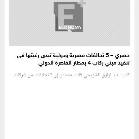
حصري – 5 تحالفات مصرية ودولية تبدى رغبتها في
تنفيذ مبني ركاب 4 بمطار القاهرة الدولي
كتب: عبدالرازق الشويخي قالت مصادر، إن 5 تحالفات من شركات...
منطقة إعلانية