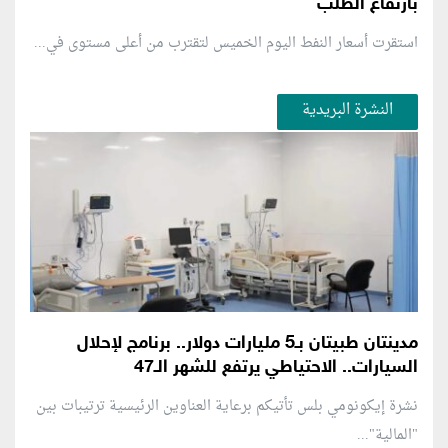
بارتفاع الطلب
استقرت أسعار النفط اليوم الخميس لتقترب من أعلى مستوى في...
النشرة البريدية
مدينتان طبيتان بـ5 مليارات دولار.. برنامج لإحلال
السيارات.. الاحتياطي يرتفع للشهر الـ47
نشرة إيكونومي بلس تأتيكم برعاية العناوين الرئيسية ترتيبات بين
"المالية"...