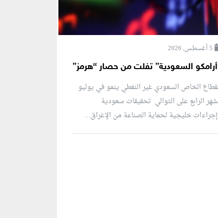
5 أغسطس, 2026
أرامكو السعودية” تفلت من حصار “هرمز”
قطاع الخاص السعودي غير النفطي ينمو في يوليو
شهر الرابع على التوالي تحقيقات سعودية
جراءات خليجية لحماية الصناعة من الإغراق...