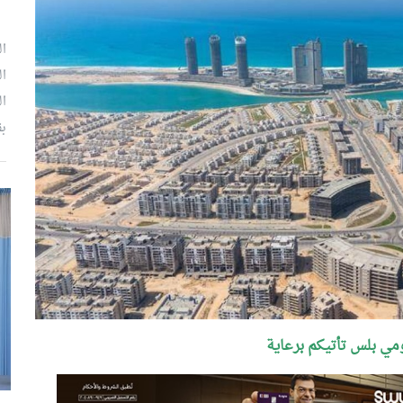
ال
ال
ال
بق
مي بلس تأتيكم برعاية