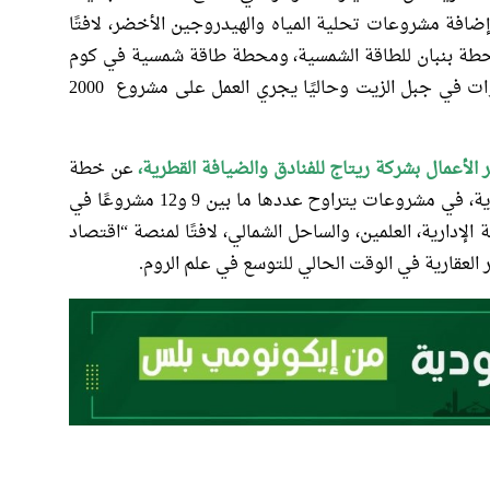
مليارات دولار بعد إضافة مشروعات تحلية المياه والهيدروجين الأخضر، لافتًا
طة بنبان للطاقة الشمسية، ومحطة طاقة شمسية في كوم
أمبو بقدرة 200 ميجاواط، ومشروع ألف ميجاوات في جبل الزيت وحاليًا يجري العمل على مشروع 2000
الأعمال بشركة ريتاج للفنادق والضيافة القطرية،
عن خطة
لاستثمار نحو 100 مليار جنيه في السوق المصرية، في مشروعات يتراوح عددها ما بين 9 و12 مشروعًا في
الإدارية، العلمين، والساحل الشمالي، لافتًا لمنصة “اقتصاد
 العقارية في الوقت الحالي للتوسع في علم الروم.