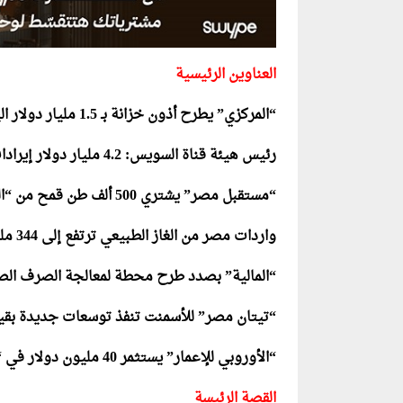
العناوين الرئيسية
“المركزي” يطرح أذون خزانة بـ 1.5 مليار دولار اليوم
رئيس هيئة قناة السويس: 4.2 مليار دولار إيرادات متوقعة خلال 2025
“مستقبل مصر” يشتري 500 ألف طن قمح من “البحر الأسود”
واردات مصر من الغاز الطبيعي ترتفع إلى 344 مليار قدم في 2024/2025
“المالية” بصدد طرح محطة لمعالجة الصرف الصناعي في ال
“تيتان مصر” للأسمنت تنفذ توسعات جديدة بقيمة 3 مليارات جنيه حتى نهاية
“الأوروبي للإعمار” يستثمر 40 مليون دولار في “إنفنيتي” للتوسع في أفريقيا
القصة الرئيسة