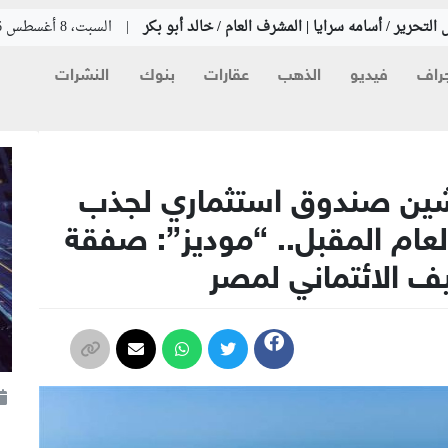
التحرير / أسامه سرايا | المشرف العام / خالد أبو بكر
|
السبت، 8 أغسطس 2026
راف
فيديو
الذهب
عقارات
بنوك
النشرات
دشين صندوق استثماري لجذب
لعام المقبل.. “موديز”: صفقة
ف الائتماني لمصر