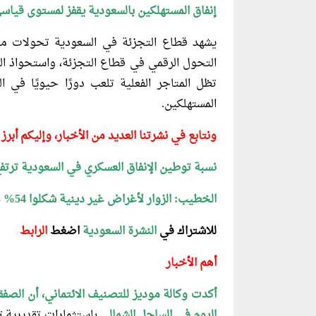
إنفاق المستهلكين بالسعودية يقفز لمستوى قياسي عند 1.4 تريل
يشهد قطاع التجزئة في السعودية تحولات مت
التحول الرقمي في قطاع التجزئة، واستحواذ ال
تظل المتاجر الفعلية تلعب دورًا حيويًا في ا
المستهلكين.
ونتابع في نشرتنا العديد من الأخبار، وإليكم أبرز 
نسبة توطين الإنفاق العسكري في السعودية ترتفع إل
الخطيب: الزوار لأغراض غير دينية شكلوا 54% من السياح القادمين للسعودية في 2024
للاشتراك في
النشرة السعودية
اضغط
الرابط
أهم الأخبار
أكدت وكالة موديز للتصنيف الائتماني، أن
الصفقة
الروم في الساحل الشمالي