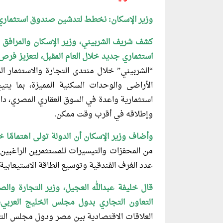
وزير الإسكان: نخطط لتدشين صندوق استثماري 
كشف شريف الشربيني، وزير الإسكان والمرافق 
استثماري جديد خلال العام المقبل، لتعزيز فرص
“الشربيني” خلال منتدى التجارة والاستثمار
الأراضى والوحدات السكنية المميزة، بما ي
استثمارية واعدة في السوق العقاري المصري، دا
وإطلاقه في أقرب وقت ممكن.
وأضاف وزير الإسكان أن الدولة تولى
اهتمامًا خ
من المحفزات والتيسيرات للمستثمرين الراغبين ف
عدد الغرف الفندقية وتوسيع الطاقة الاستيعابية
قال خليفة عبدالله العجيل، وزير التجارة
والصن
التعاون التجاري بدول مجلس الخليج العربي،
العلاقات الاقتصادية بين مصر ودول مجلس التع