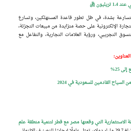
يون ريال
سارعة بشدة، في ظل تطور قاعدة المستهلكين، وتسارع
تجارة الإلكترونية على حصة متزايدة من مبيعات التجزئة،
لتسوق التجريبي، ورؤية العلامات التجارية، والتفاعل مع
العناوين:
ى 25%
 الاستثمارية التي وقعتها مصر مع قطر لتنمية منطقة علم
باستثمارات تقديرية تبلغ 29.7 مليار دولار، تمثل عاملًا إيجابيًا للتصنيف الائتماني