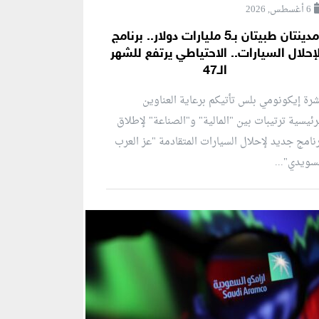
6 أغسطس, 2026
مدينتان طبيتان بـ5 مليارات دولار.. برنامج
إحلال السيارات.. الاحتياطي يرتفع للشهر
الـ47
رة إيكونومي بلس تأتيكم برعاية العناوين
رئيسية ترتيبات بين "المالية" و"الصناعة" لإطلاق
نامج جديد لإحلال السيارات المتقادمة "عز العرب
سويدي"...