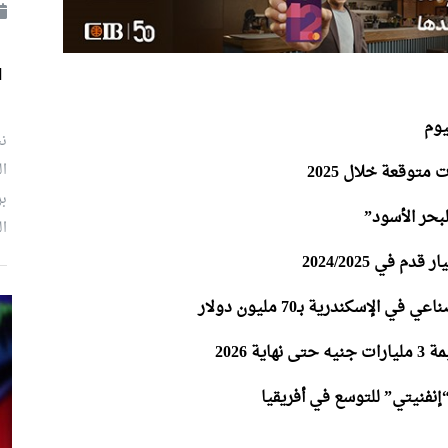
ل
نش
ال
بر
ال
إسكندرية بـ70 مليون دولار
 2026