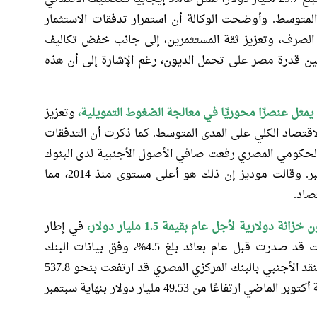
 المتوسط. وأوضحت الوكالة أن استمرار تدفقات الاستثمار
 الصرف، وتعزيز ثقة المستثمرين، إلى جانب خفض تكاليف
 قدرة مصر على تحمل الديون، رغم الإشارة إلى أن هذه
يمثل عنصرًا محوريًا في معالجة الضغوط التمويلية،
وتعزيز
قتصاد الكلي على المدى المتوسط. كما ذكرت أن التدفقات
 الحكومي المصري رفعت صافي الأصول الأجنبية لدى البنوك
التجارية إلى نحو 10 مليارات دولار في سبتمبر. وقالت موديز إن ذلك هو أعلى مستوى منذ 2014، مما
صاد.
 خزانة دولارية لأجل عام بقيمة 1.5 مليار دولار،
في إطار
استحقاق أذون خزانة سابقة بنفس القيمة كانت قد صدرت قبل عام بعائد بلغ 4.5%، وفق بيانات البنك
المركزي. كان صافي الاحتياطيات الدولية من النقد الأجنبي بالبنك المركزي المصري قد ارتفعت بنحو 537.8
مليون دولار ليصل إلى 50.071 مليار دولار بنهاية أكتوبر الماضي ارتفاعًا من 49.53 مليار دولار بنهاية سبتمبر