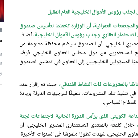
لجذب رؤوس الأموال الخليجية العام المقبل
والمجتمعات العمرانية، أن الوزارة تخطط لتأسيس صندوق
 الاستثمار العقاري وجذب رؤوس الأموال الخليجية.
أضاف
“
 المصري الخليجي، أن الصندوق سيضم محفظة متنوعة من
تيح للمستثمرين من دول مجلس التعاون الخليجي فرصًا
ال
عيًا المسؤولين الخليجيين إلى التعاون في تدشين الصندوق
لل
وإ
اصًا بالمشروعات ذات النشاط الفندقي،
حيث تم إقرار عدد
ي تنفيذ تلك المشروعات، تنفيذًا لتوجيهات الدولة بزيادة
 للقطاع السياحي.
اعة الكويتي الذي يرأس الدورة الحالية لاجتماعات لجنة
خلال كلمته بالمنتدى الاستثماري المصري الخليجي، أن
اون الخليجي، شهدت تطورًا ملموسًا في السنوات الأخيرة،