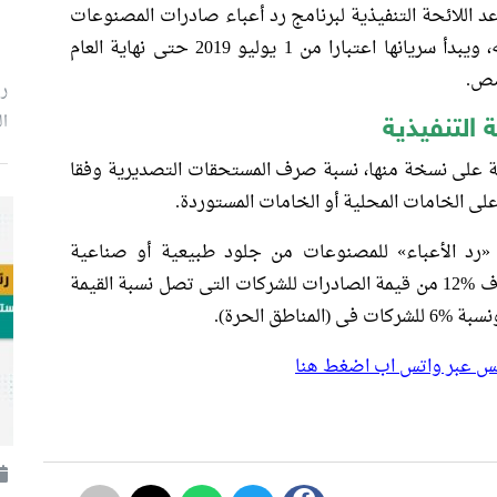
 اللائحة التنفيذية لبرنامج رد أعباء
صادرات
المصنوعات
الجلدية والأحذية، بمخصصات 50 مليون جنيه، ويبدأ سريانها اعتبارا من 1 يوليو 2019 حتى نهاية العام
صص.
ر
ال
 التنفيذية
ة على نسخة منها، نسبة صرف المستحقات التصديرية وفقا
على الخامات المحلية أو الخامات المستوردة.
رد الأعباء» للمصنوعات من جلود طبيعية أو صناعية
والأحذية وخاماتها من جلود محلية، نسبة الصرف %12 من قيمة الصادرات للشركات التى تصل نسبة القيمة
بلس عبر واتس اب اضغط هنا