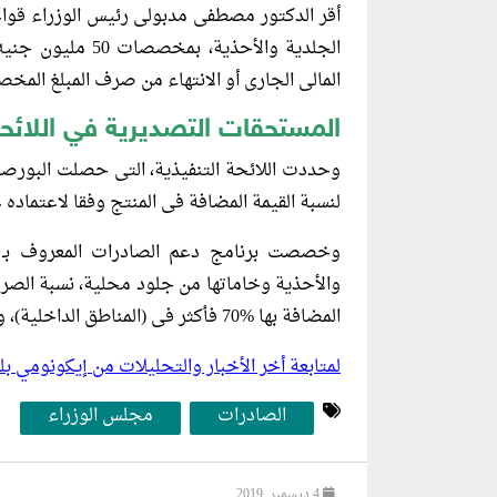
أقر الدكتور مصطفى مدبولى رئيس
الوزراء
قواعد
المالى الجارى أو الانتهاء من صرف المبلغ المخ
المستحقات التصديرية في اللائحة
وحددت اللائحة التنفيذية، التى حصلت البورص
لنسبة القيمة المضافة فى المنتج وفقا لاعتماده 
وخصصت برنامج دعم الصادرات المعروف بـ «
المضافة بها %70 فأكثر فى (المناطق الداخلية)، ونسبة %6 للشركات فى (المناطق الحرة).
لمتابعة أخر الأخبار والتحليلات من إيكونومي 
الصادرات
مجلس الوزراء
4 ديسمبر, 2019