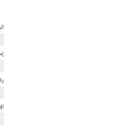
ال
إس
رق
ال