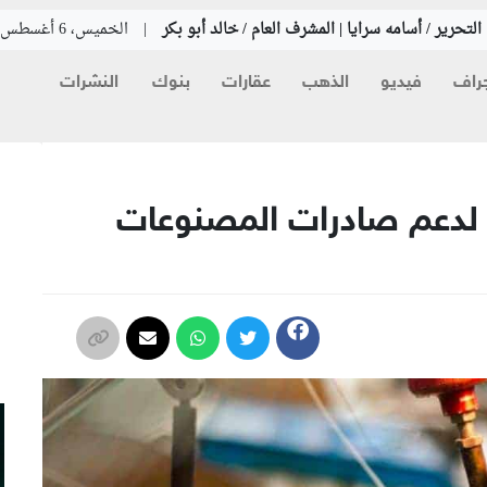
لتحرير / أسامه سرايا | المشرف العام / خالد أبو بكر
|
الخميس، 6 أغسطس 2026
راف
فيديو
الذهب
عقارات
بنوك
النشرات
م
ة لدعم صادرات المصنوعات
م