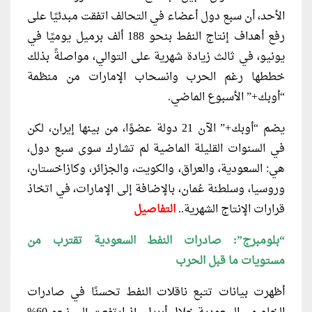
الأحد، أن سبع دول أعضاء في التحالف اتفقت مبدئيًا على
رفع أهداف إنتاج النفط بنحو 188 ألف برميل يوميًا في
يونيو، في ثالث زيادة شهرية على التوالي، مواصلةً بذلك
خططها رغم الحرب وانسحاب الإمارات من منظمة
“أوبك+” الأسبوع الماضي.
يضم “أوبك+” الآن 21 دولة عضوًا، من بينها إيران، لكن
في السنوات القليلة الماضية لم تشارك سوى سبع دول،
هي: السعودية، والعراق، والكويت، والجزائر، وكازاخستان،
وروسيا، وسلطنة عُمان، بالإضافة إلى الإمارات، في اتخاذ
قرارات الإنتاج الشهرية..
التفاصيل
“بلومبرج”: صادرات النفط السعودية تقترب من
مستويات ما قبل الحرب
أظهرت بيانات تتبع ناقلات النفط تحسنًا في صادرات