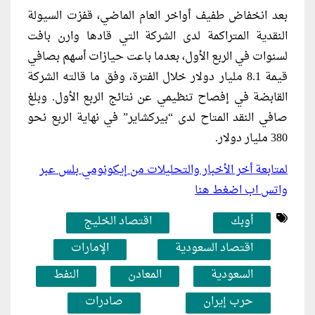
بعد انخفاض طفيف أواخر العام الماضي، قفزت السيولة
النقدية المتراكمة لدى الشركة التي قادها وارن بافت
لسنوات في الربع الأول، بعدما باعت حيازات أسهم بصافي
قيمة 8.1 مليار دولار خلال الفترة، وفق ما قالته الشركة
القابضة في إفصاح تنظيمي عن نتائج الربع الأول. وبلغ
صافي النقد المتاح لدى “بيركشاير” في نهاية الربع نحو
380 مليار دولار.
لمتابعة أخر الأخبار والتحليلات من إيكونومي بلس عبر
واتس اب اضغط هنا
أوبك
اقتصاد الخليج
اقتصاد السعودية
الإمارات
السعودية
المعادن
النفط
حرب إيران
صادرات