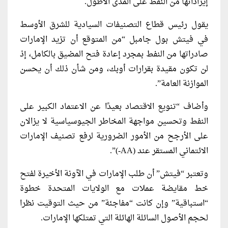
إيراداتها من النفط على المدى الأطول.
يقول رئيس قطاع التصنيفات
السيادية للشرق الأوسط
في فيتش بول جامبل “من المتوقع أن تزيد الإمارات
صادراتها من النفط ​بمجرد إعادة فتح المضيق بالكامل، إذ
لن تكون مقيدة بقرارات أوبك، ومن شأن ذلك أن يحسن
الموازنة العامة”.
وأضاف “تنويع الاقتصاد
بعيدًا عن الاعتماد الكبير على
النفط وتحسين ​مواجهة المخاطر ​الجيوسياسية لا يزالان
على الأرجح من الأمور الضرورية لرفع تصنيف الإمارات
الائتماني المستقر عند (AA-)”.
وتعتبر “فيتش” أن طلب الإمارات في الآونة الأخيرة لفتح
خط مقايضة عملات مع الولايات المتحدة خطوة
“استباقية” وإن كانت “مفاجئة” من حيث ‌التوقيت نظرا
لحجم الأصول السائلة الهائلة التي تمتلكها الإمارات.