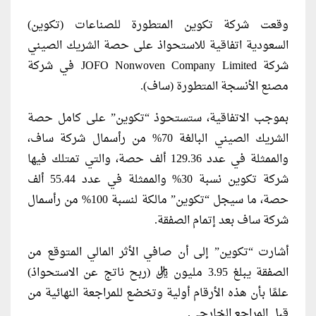
وقعت شركة تكوين المتطورة للصناعات (تكوين)
السعودية اتفاقية للاستحواذ على حصة الشريك الصيني
شركة JOFO Nonwoven Company Limited في شركة
مصنع الأنسجة المتطورة (ساف).
بموجب الاتفاقية، ستستحوذ “تكوين” على كامل حصة
الشريك الصيني البالغة 70% من رأسمال شركة ساف،
والممثلة في عدد 129.36 ألف حصة، والتي تمتلك فيها
شركة تكوين نسبة 30% والممثلة في عدد 55.44 ألف
حصة، ما سيجل “تكوين” مالكة لنسبة 100% من رأسمال
شركة ساف بعد إتمام الصفقة.
أشارت “تكوين” إلى أن صافي الأثر المالي المتوقع من
الصفقة يبلغ 3.95 مليون ريال (ربح ناتج عن الاستحواذ)
علمًا بأن هذه الأرقام أولية وتخضع للمراجعة النهائية من
قبل المراجع الخارجي.