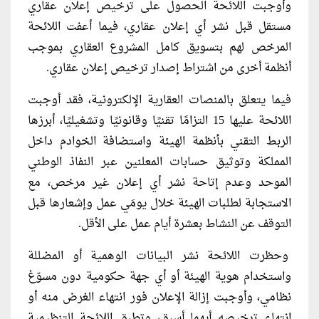
وأوجبت اللائحة الحصول على ترخيص إعلان عقاري
مستقل قبل نشر أي إعلان عقاري، فيما أعفت اللائحة
المرخص لهم بتسويق كامل المشروع العقاري بموجب
أنظمة أخرى من اشتراط إصدار ترخيص إعلان عقاري.
فيما يتعلق بالمنصات العقارية الإلكترونية، فقد أوجبت
اللائحة عليها 15 التزامًا تقنيًا وقانونيًا وتشغيليًا، أبرزها
الربط التقني بأنظمة الهيئة واستضافة الخوادم داخل
المملكة وتوثيق حسابات المعلنين عبر النفاذ الوطني
الموحد وعدم إتاحة نشر أي إعلان غير مرخص، مع
الاستجابة لطلبات الهيئة خلال يومَي عمل وإشعارها قبل
التوقف عن النشاط بعشرة أيام عمل على الأقل.
وحظرت اللائحة نشر البيانات الوهمية أو المضللة
واستخدام هوية الهيئة أو أي جهة حكومية دون مسوّغ
نظامي، وأوجبت إزالة الإعلان فور انتهاء الغرض منه أو
انتهاء ترخيصه أيهما أسبق، وتطبق اللائحة التنظيمية