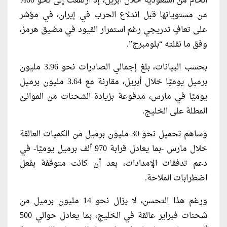
الخام من السعودية خلال أبريل، إذ ارتفعت إلى نحو 60%
من مستوياتها قبل اندلاع الحرب في إيران، في مؤشر
على تعافٍ تدريجي رغم استمرار القيود في مضيق هرمز،
وفق ما نقلته “بلومبرج”.
بحسب البيانات، بلغ إجمالي الصادرات نحو 3.96 مليون
برميل يوميًا خلال أبريل، مقارنة مع 3.64 مليون برميل
يوميًا في مارس، مدفوعة بزيادة الشحنات من الموانئ
المطلة على الخليج.
وساهم تحميل نحو 30 مليون برميل من الكميات العالقة
خلال مارس -بما يعادل قرابة 970 ألف برميل يوميًا- في
دعم تدفقات الإمدادات، بعد أن كانت متوقفة بفعل
اضطرابات الملاحة.
ورغم هذا التحسن، لا يزال نحو 14 مليون برميل من
شحنات فبراير عالقة في الخليج، بما يعادل حوالي 500